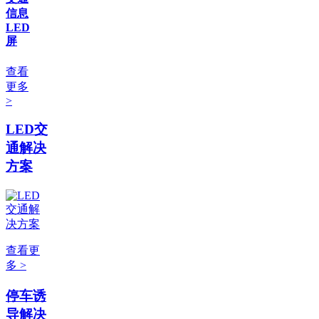
信息
LED
屏
查看
更多
>
LED交
通解决
方案
查看更
多 >
停车诱
导解决