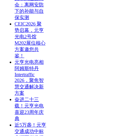
会：离网安防
下的补能与自
保实测
CEIC2026 聚
势启幕，元亨
光电2号馆
M202展位核心
方案邀您共
鉴！
元亨光电亮相
阿姆斯特丹
Intertraffic
2026，聚焦智
慧交通解决新
方案
奋进二十三
载！元亨光电
喜迎23周年庆
典
近5万盏！元亨
交通成功中标