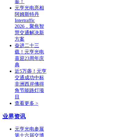
鉴！
元亨光电亮相
阿姆斯特丹
Intertraffic
2026，聚焦智
慧交通解决新
方案
奋进二十三
载！元亨光电
喜迎23周年庆
典
近5万盏！元亨
交通成功中标
非洲西岸佛得
角节能路灯项
目
查看更多 >
业界资讯
元亨光电参展
第十六届交博