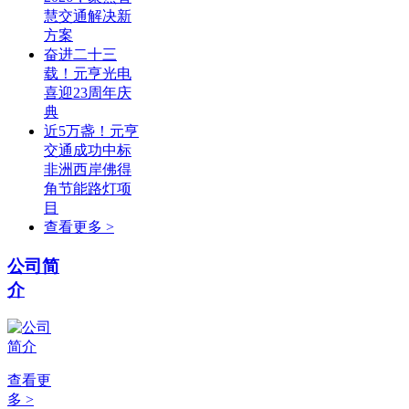
慧交通解决新
方案
奋进二十三
载！元亨光电
喜迎23周年庆
典
近5万盏！元亨
交通成功中标
非洲西岸佛得
角节能路灯项
目
查看更多 >
公司简
介
查看更
多 >