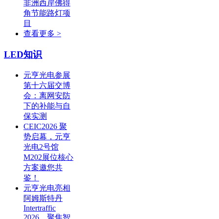
非洲西岸佛得
角节能路灯项
目
查看更多 >
LED知识
元亨光电参展
第十六届交博
会：离网安防
下的补能与自
保实测
CEIC2026 聚
势启幕，元亨
光电2号馆
M202展位核心
方案邀您共
鉴！
元亨光电亮相
阿姆斯特丹
Intertraffic
2026，聚焦智