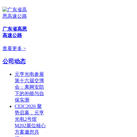
广东省高恩
高速公路
查看更多 >
公司动态
元亨光电参展
第十六届交博
会：离网安防
下的补能与自
保实测
CEIC2026 聚
势启幕，元亨
光电2号馆
M202展位核心
方案邀您共