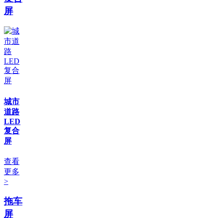
屏
城市
道路
LED
复合
屏
查看
更多
>
拖车
屏