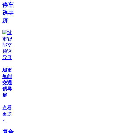
停车
诱导
屏
城市
智能
交通
诱导
屏
查看
更多
>
复合