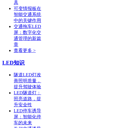
具
可变情报板在
智能交通系统
中的关键作用
交通拖车LED
屏：数字化交
通管理的新篇
章
查看更多 >
LED知识
隧道LED灯改
善照明质量，
提升驾驶体验
LED隧道灯：
照亮道路，提
升安全性
LED停车诱导
屏：智能化停
车的未来