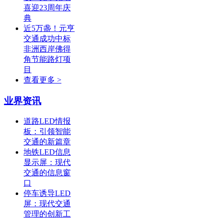
喜迎23周年庆
典
近5万盏！元亨
交通成功中标
非洲西岸佛得
角节能路灯项
目
查看更多 >
业界资讯
道路LED情报
板：引领智能
交通的新篇章
地铁LED信息
显示屏：现代
交通的信息窗
口
停车诱导LED
屏：现代交通
管理的创新工