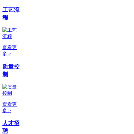
工艺流
程
查看更
多 >
质量控
制
查看更
多 >
人才招
聘