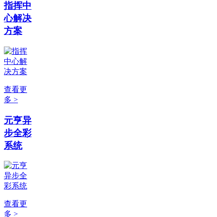
指挥中
心解决
方案
查看更
多 >
元亨异
步全彩
系统
查看更
多 >