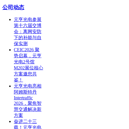
公司动态
元亨光电参展
第十六届交博
会：离网安防
下的补能与自
保实测
CEIC2026 聚
势启幕，元亨
光电2号馆
M202展位核心
方案邀您共
鉴！
元亨光电亮相
阿姆斯特丹
Intertraffic
2026，聚焦智
慧交通解决新
方案
奋进二十三
载！元亨光电