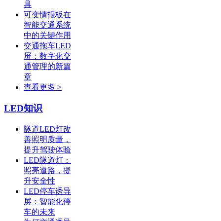
具
可变情报板在
智能交通系统
中的关键作用
交通拖车LED
屏：数字化交
通管理的新篇
章
查看更多 >
LED知识
隧道LED灯改
善照明质量，
提升驾驶体验
LED隧道灯：
照亮道路，提
升安全性
LED停车诱导
屏：智能化停
车的未来