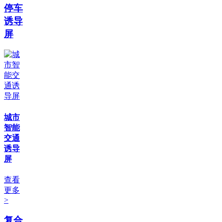
停车
诱导
屏
城市
智能
交通
诱导
屏
查看
更多
>
复合