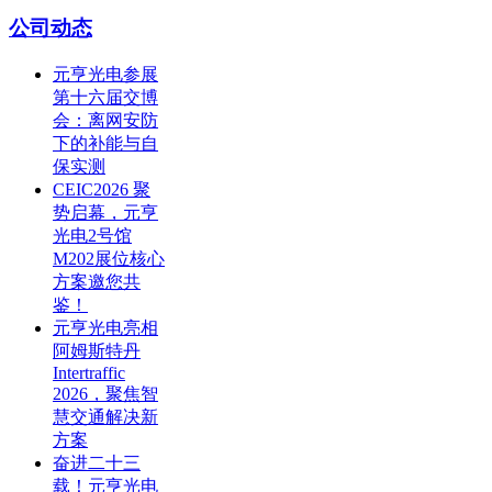
公司动态
元亨光电参展
第十六届交博
会：离网安防
下的补能与自
保实测
CEIC2026 聚
势启幕，元亨
光电2号馆
M202展位核心
方案邀您共
鉴！
元亨光电亮相
阿姆斯特丹
Intertraffic
2026，聚焦智
慧交通解决新
方案
奋进二十三
载！元亨光电