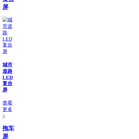
屏
城市
道路
LED
复合
屏
查看
更多
>
拖车
屏