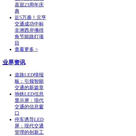
喜迎23周年庆
典
近5万盏！元亨
交通成功中标
非洲西岸佛得
角节能路灯项
目
查看更多 >
业界资讯
道路LED情报
板：引领智能
交通的新篇章
地铁LED信息
显示屏：现代
交通的信息窗
口
停车诱导LED
屏：现代交通
管理的创新工