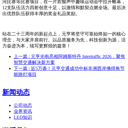
河比赛等比赛项目，在一片欢愉声中趣味运动会中拉开帷幕，
12支队伍活力四射创意十足，以激情和默契点燃全场。最后决
出优胜队伍获得丰厚的奖金礼品奖励。
站在二十三周年的新起点上，元亨将坚守可靠始终如一的核心
理念，与大家并肩前行。以品质服务为先，科技创新为源，活
力奋进为本，续写更辉煌的篇章！
上一篇
: 元亨光电亮相阿姆斯特丹 Intertraffic 2026，聚焦
智慧交通解决新方案
下一篇
: 近5万盏！元亨交通成功中标非洲西岸佛得角节
能路灯项目
新闻动态
公司动态
业界资讯
LED知识