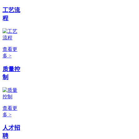
工艺流
程
查看更
多 >
质量控
制
查看更
多 >
人才招
聘