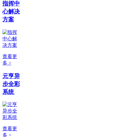
指挥中
心解决
方案
查看更
多 >
元亨异
步全彩
系统
查看更
多 >