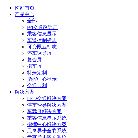
网站首页
产品中心
全部
led交通诱导屏
乘客信息显示
车道控制标志
可变限速标志
停车诱导屏
复合屏
拖车屏
特殊定制
指挥中心显示
交通专利
解决方案
LED交通解决方案
停车诱导解决方案
车载屏解决方案
乘客信息显示系统
指挥中心解决方案
元亨异步全彩系统
元亨异步图文系统