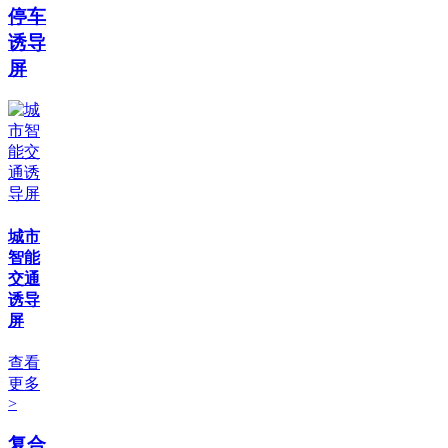
停车
诱导
屏
城市
智能
交通
诱导
屏
查看
更多
>
复合