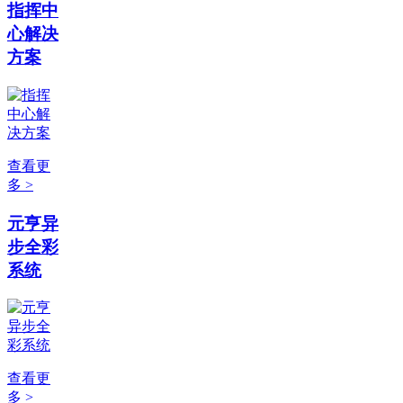
指挥中
心解决
方案
查看更
多 >
元亨异
步全彩
系统
查看更
多 >