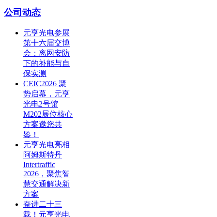
公司动态
元亨光电参展
第十六届交博
会：离网安防
下的补能与自
保实测
CEIC2026 聚
势启幕，元亨
光电2号馆
M202展位核心
方案邀您共
鉴！
元亨光电亮相
阿姆斯特丹
Intertraffic
2026，聚焦智
慧交通解决新
方案
奋进二十三
载！元亨光电