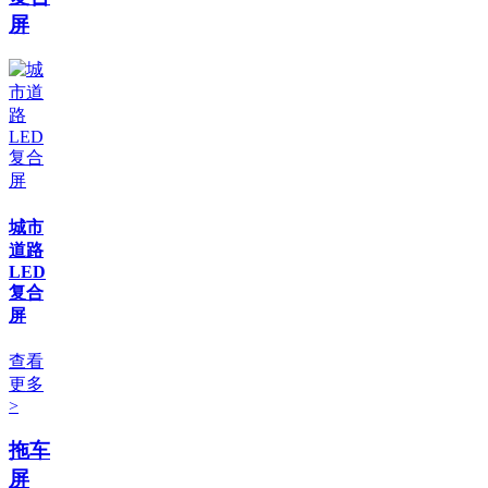
屏
城市
道路
LED
复合
屏
查看
更多
>
拖车
屏