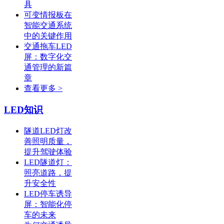
具
可变情报板在
智能交通系统
中的关键作用
交通拖车LED
屏：数字化交
通管理的新篇
章
查看更多 >
LED知识
隧道LED灯改
善照明质量，
提升驾驶体验
LED隧道灯：
照亮道路，提
升安全性
LED停车诱导
屏：智能化停
车的未来