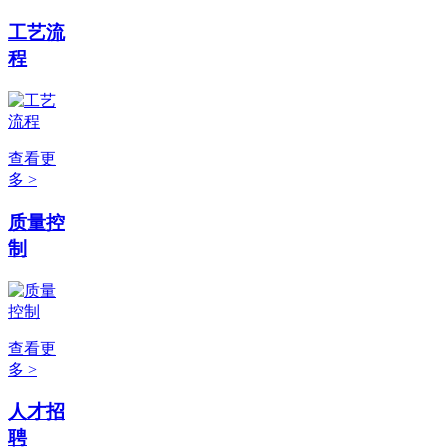
工艺流
程
查看更
多 >
质量控
制
查看更
多 >
人才招
聘