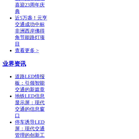
喜迎23周年庆
典
近5万盏！元亨
交通成功中标
非洲西岸佛得
角节能路灯项
目
查看更多 >
业界资讯
道路LED情报
板：引领智能
交通的新篇章
地铁LED信息
显示屏：现代
交通的信息窗
口
停车诱导LED
屏：现代交通
管理的创新工