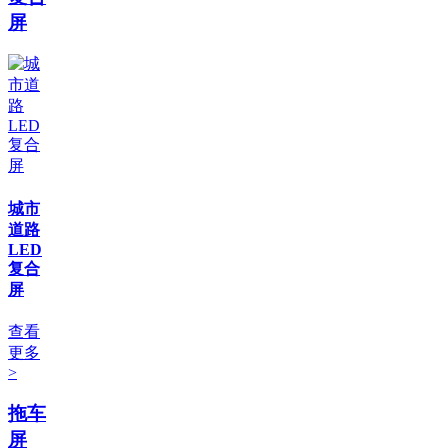
屏
城市
道路
LED
复合
屏
查看
更多
>
拖车
屏