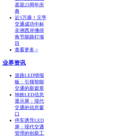
喜迎23周年庆
典
近5万盏！元亨
交通成功中标
非洲西岸佛得
角节能路灯项
目
查看更多 >
业界资讯
道路LED情报
板：引领智能
交通的新篇章
地铁LED信息
显示屏：现代
交通的信息窗
口
停车诱导LED
屏：现代交通
管理的创新工