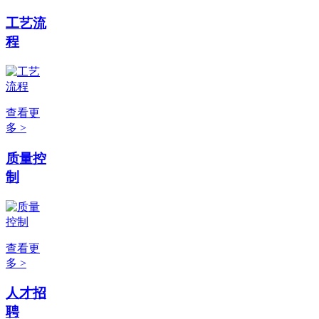
工艺流
程
查看更
多 >
质量控
制
查看更
多 >
人才招
聘