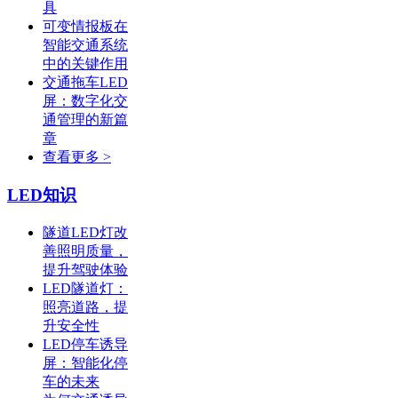
具
可变情报板在
智能交通系统
中的关键作用
交通拖车LED
屏：数字化交
通管理的新篇
章
查看更多 >
LED知识
隧道LED灯改
善照明质量，
提升驾驶体验
LED隧道灯：
照亮道路，提
升安全性
LED停车诱导
屏：智能化停
车的未来