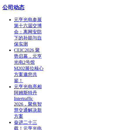
公司动态
元亨光电参展
第十六届交博
会：离网安防
下的补能与自
保实测
CEIC2026 聚
势启幕，元亨
光电2号馆
M202展位核心
方案邀您共
鉴！
元亨光电亮相
阿姆斯特丹
Intertraffic
2026，聚焦智
慧交通解决新
方案
奋进二十三
载！元亨光电