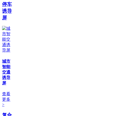
停车
诱导
屏
城市
智能
交通
诱导
屏
查看
更多
>
复合