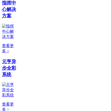
指挥中
心解决
方案
查看更
多 >
元亨异
步全彩
系统
查看更
多 >