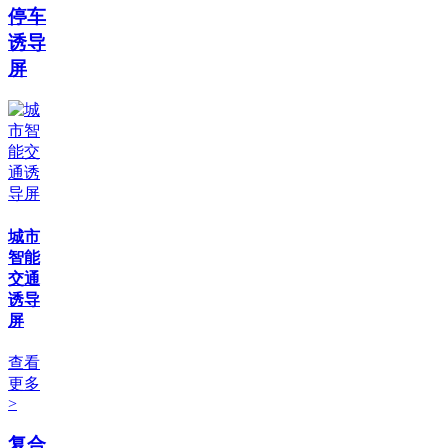
停车
诱导
屏
城市
智能
交通
诱导
屏
查看
更多
>
复合