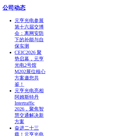
公司动态
元亨光电参展
第十六届交博
会：离网安防
下的补能与自
保实测
CEIC2026 聚
势启幕，元亨
光电2号馆
M202展位核心
方案邀您共
鉴！
元亨光电亮相
阿姆斯特丹
Intertraffic
2026，聚焦智
慧交通解决新
方案
奋进二十三
载！元亨光电