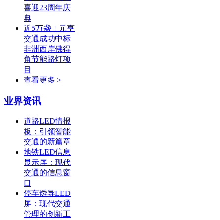
喜迎23周年庆
典
近5万盏！元亨
交通成功中标
非洲西岸佛得
角节能路灯项
目
查看更多 >
业界资讯
道路LED情报
板：引领智能
交通的新篇章
地铁LED信息
显示屏：现代
交通的信息窗
口
停车诱导LED
屏：现代交通
管理的创新工