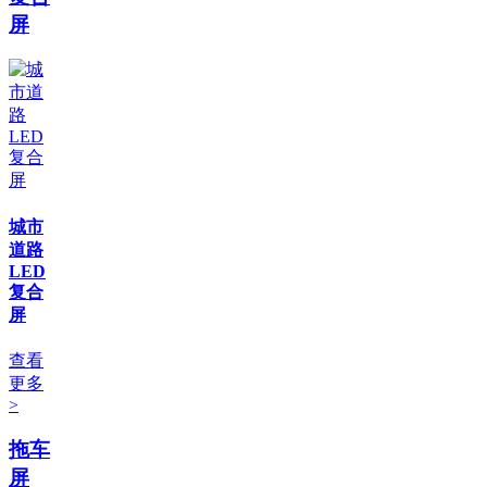
屏
城市
道路
LED
复合
屏
查看
更多
>
拖车
屏