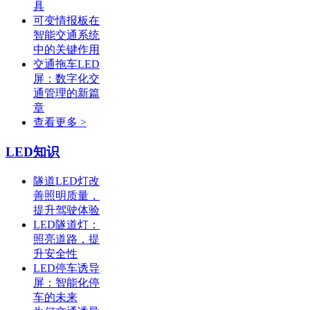
具
可变情报板在
智能交通系统
中的关键作用
交通拖车LED
屏：数字化交
通管理的新篇
章
查看更多 >
LED知识
隧道LED灯改
善照明质量，
提升驾驶体验
LED隧道灯：
照亮道路，提
升安全性
LED停车诱导
屏：智能化停
车的未来