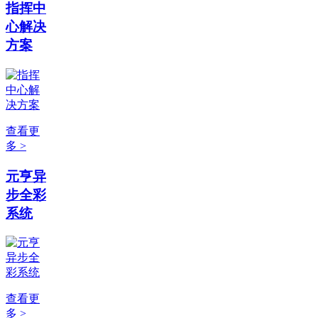
指挥中
心解决
方案
查看更
多 >
元亨异
步全彩
系统
查看更
多 >