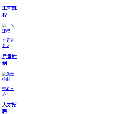
工艺流
程
查看更
多 >
质量控
制
查看更
多 >
人才招
聘