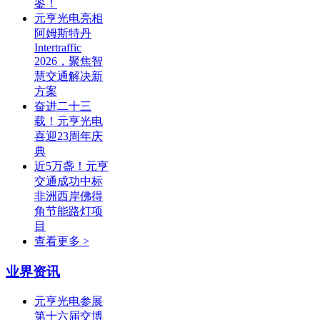
鉴！
元亨光电亮相
阿姆斯特丹
Intertraffic
2026，聚焦智
慧交通解决新
方案
奋进二十三
载！元亨光电
喜迎23周年庆
典
近5万盏！元亨
交通成功中标
非洲西岸佛得
角节能路灯项
目
查看更多 >
业界资讯
元亨光电参展
第十六届交博