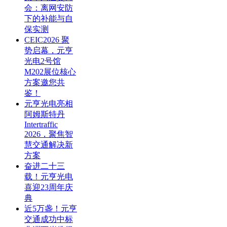
会：离网安防
下的补能与自
保实测
CEIC2026 聚
势启幕，元亨
光电2号馆
M202展位核心
方案邀您共
鉴！
元亨光电亮相
阿姆斯特丹
Intertraffic
2026，聚焦智
慧交通解决新
方案
奋进二十三
载！元亨光电
喜迎23周年庆
典
近5万盏！元亨
交通成功中标