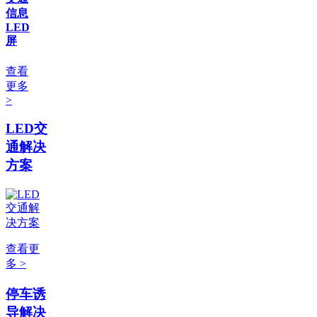
信息
LED
屏
查看
更多
>
LED交
通解决
方案
查看更
多 >
停车诱
导解决