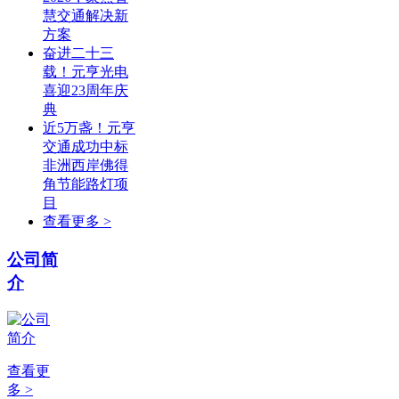
慧交通解决新
方案
奋进二十三
载！元亨光电
喜迎23周年庆
典
近5万盏！元亨
交通成功中标
非洲西岸佛得
角节能路灯项
目
查看更多 >
公司简
介
查看更
多 >