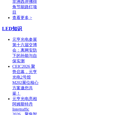
非洲西岸佛得
角节能路灯项
目
查看更多 >
LED知识
元亨光电参展
第十六届交博
会：离网安防
下的补能与自
保实测
CEIC2026 聚
势启幕，元亨
光电2号馆
M202展位核心
方案邀您共
鉴！
元亨光电亮相
阿姆斯特丹
Intertraffic
2026，聚焦智