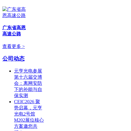
广东省高恩
高速公路
查看更多 >
公司动态
元亨光电参展
第十六届交博
会：离网安防
下的补能与自
保实测
CEIC2026 聚
势启幕，元亨
光电2号馆
M202展位核心
方案邀您共