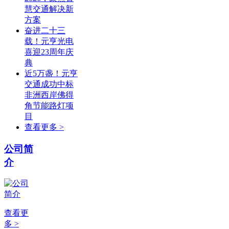
慧交通解决新
方案
奋进二十三
载！元亨光电
喜迎23周年庆
典
近5万盏！元亨
交通成功中标
非洲西岸佛得
角节能路灯项
目
查看更多 >
公司简
介
查看更
多 >