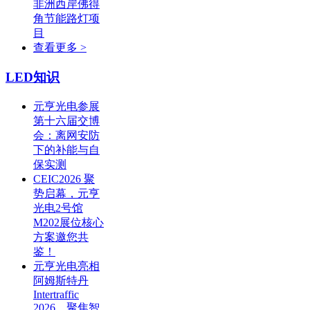
非洲西岸佛得
角节能路灯项
目
查看更多 >
LED知识
元亨光电参展
第十六届交博
会：离网安防
下的补能与自
保实测
CEIC2026 聚
势启幕，元亨
光电2号馆
M202展位核心
方案邀您共
鉴！
元亨光电亮相
阿姆斯特丹
Intertraffic
2026，聚焦智