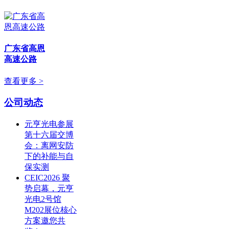
广东省高恩
高速公路
查看更多 >
公司动态
元亨光电参展
第十六届交博
会：离网安防
下的补能与自
保实测
CEIC2026 聚
势启幕，元亨
光电2号馆
M202展位核心
方案邀您共