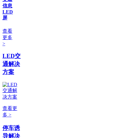
信息
LED
屏
查看
更多
>
LED交
通解决
方案
查看更
多 >
停车诱
导解决