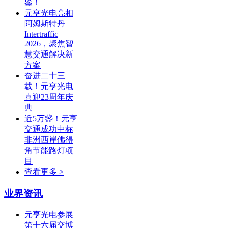
鉴！
元亨光电亮相
阿姆斯特丹
Intertraffic
2026，聚焦智
慧交通解决新
方案
奋进二十三
载！元亨光电
喜迎23周年庆
典
近5万盏！元亨
交通成功中标
非洲西岸佛得
角节能路灯项
目
查看更多 >
业界资讯
元亨光电参展
第十六届交博