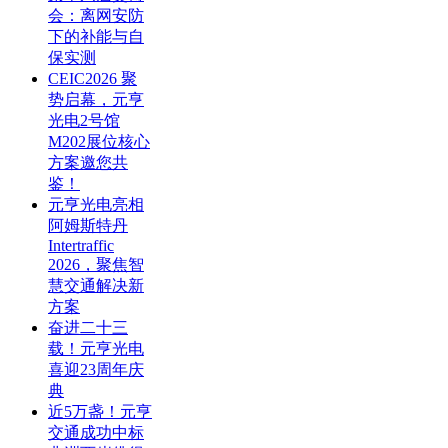
会：离网安防
下的补能与自
保实测
CEIC2026 聚
势启幕，元亨
光电2号馆
M202展位核心
方案邀您共
鉴！
元亨光电亮相
阿姆斯特丹
Intertraffic
2026，聚焦智
慧交通解决新
方案
奋进二十三
载！元亨光电
喜迎23周年庆
典
近5万盏！元亨
交通成功中标