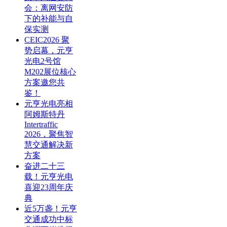
会：离网安防
下的补能与自
保实测
CEIC2026 聚
势启幕，元亨
光电2号馆
M202展位核心
方案邀您共
鉴！
元亨光电亮相
阿姆斯特丹
Intertraffic
2026，聚焦智
慧交通解决新
方案
奋进二十三
载！元亨光电
喜迎23周年庆
典
近5万盏！元亨
交通成功中标