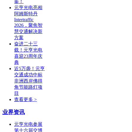
鉴！
元亨光电亮相
阿姆斯特丹
Intertraffic
2026，聚焦智
慧交通解决新
方案
奋进二十三
载！元亨光电
喜迎23周年庆
典
近5万盏！元亨
交通成功中标
非洲西岸佛得
角节能路灯项
目
查看更多 >
业界资讯
元亨光电参展
第十六届交博