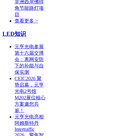
非洲西岸佛得
角节能路灯项
目
查看更多 >
LED知识
元亨光电参展
第十六届交博
会：离网安防
下的补能与自
保实测
CEIC2026 聚
势启幕，元亨
光电2号馆
M202展位核心
方案邀您共
鉴！
元亨光电亮相
阿姆斯特丹
Intertraffic
2026，聚焦智