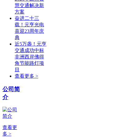
慧交通解决新
方案
奋进二十三
载！元亨光电
喜迎23周年庆
典
近5万盏！元亨
交通成功中标
非洲西岸佛得
角节能路灯项
目
查看更多 >
公司简
介
查看更
多 >