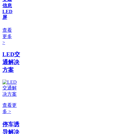
信息
LED
屏
查看
更多
>
LED交
通解决
方案
查看更
多 >
停车诱
导解决