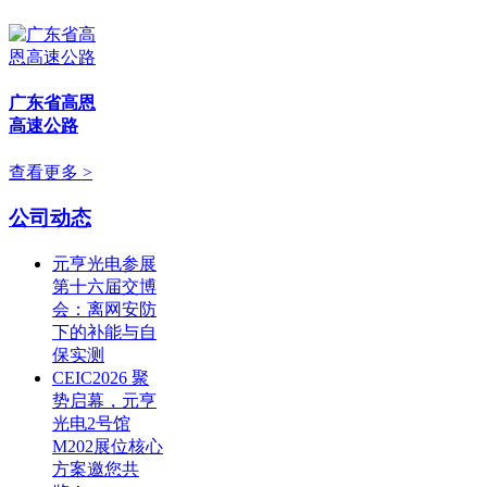
广东省高恩
高速公路
查看更多 >
公司动态
元亨光电参展
第十六届交博
会：离网安防
下的补能与自
保实测
CEIC2026 聚
势启幕，元亨
光电2号馆
M202展位核心
方案邀您共