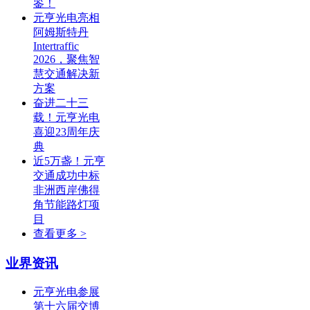
鉴！
元亨光电亮相
阿姆斯特丹
Intertraffic
2026，聚焦智
慧交通解决新
方案
奋进二十三
载！元亨光电
喜迎23周年庆
典
近5万盏！元亨
交通成功中标
非洲西岸佛得
角节能路灯项
目
查看更多 >
业界资讯
元亨光电参展
第十六届交博