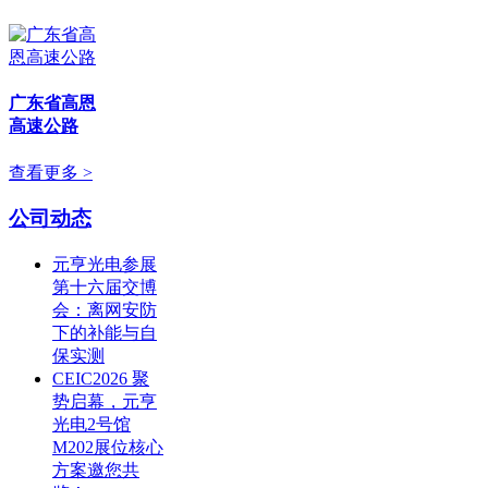
广东省高恩
高速公路
查看更多 >
公司动态
元亨光电参展
第十六届交博
会：离网安防
下的补能与自
保实测
CEIC2026 聚
势启幕，元亨
光电2号馆
M202展位核心
方案邀您共