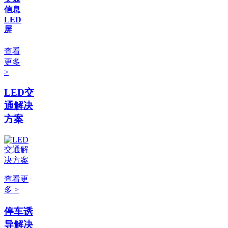
信息
LED
屏
查看
更多
>
LED交
通解决
方案
查看更
多 >
停车诱
导解决