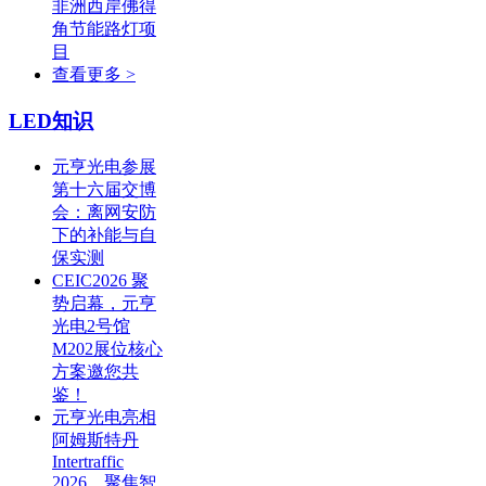
非洲西岸佛得
角节能路灯项
目
查看更多 >
LED知识
元亨光电参展
第十六届交博
会：离网安防
下的补能与自
保实测
CEIC2026 聚
势启幕，元亨
光电2号馆
M202展位核心
方案邀您共
鉴！
元亨光电亮相
阿姆斯特丹
Intertraffic
2026，聚焦智