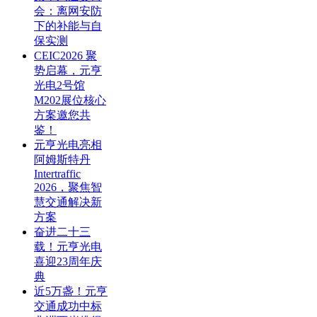
会：离网安防
下的补能与自
保实测
CEIC2026 聚
势启幕，元亨
光电2号馆
M202展位核心
方案邀您共
鉴！
元亨光电亮相
阿姆斯特丹
Intertraffic
2026，聚焦智
慧交通解决新
方案
奋进二十三
载！元亨光电
喜迎23周年庆
典
近5万盏！元亨
交通成功中标