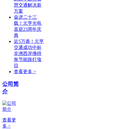
慧交通解决新
方案
奋进二十三
载！元亨光电
喜迎23周年庆
典
近5万盏！元亨
交通成功中标
非洲西岸佛得
角节能路灯项
目
查看更多 >
公司简
介
查看更
多 >