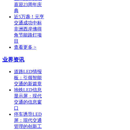
喜迎23周年庆
典
近5万盏！元亨
交通成功中标
非洲西岸佛得
角节能路灯项
目
查看更多 >
业界资讯
道路LED情报
板：引领智能
交通的新篇章
地铁LED信息
显示屏：现代
交通的信息窗
口
停车诱导LED
屏：现代交通
管理的创新工