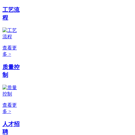
工艺流
程
查看更
多 >
质量控
制
查看更
多 >
人才招
聘