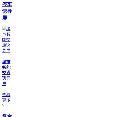
停车
诱导
屏
城市
智能
交通
诱导
屏
查看
更多
>
复合