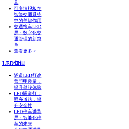
具
可变情报板在
智能交通系统
中的关键作用
交通拖车LED
屏：数字化交
通管理的新篇
章
查看更多 >
LED知识
隧道LED灯改
善照明质量，
提升驾驶体验
LED隧道灯：
照亮道路，提
升安全性
LED停车诱导
屏：智能化停
车的未来