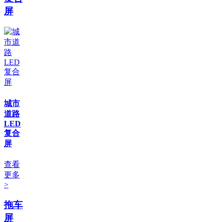
屏
城市
道路
LED
复合
屏
查看
更多
>
拖车
屏