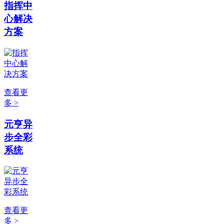
指挥中
心解决
方案
查看更
多 >
元亨异
步全彩
系统
查看更
多 >