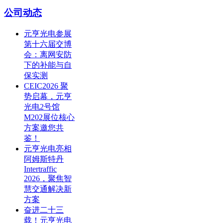
公司动态
元亨光电参展
第十六届交博
会：离网安防
下的补能与自
保实测
CEIC2026 聚
势启幕，元亨
光电2号馆
M202展位核心
方案邀您共
鉴！
元亨光电亮相
阿姆斯特丹
Intertraffic
2026，聚焦智
慧交通解决新
方案
奋进二十三
载！元亨光电