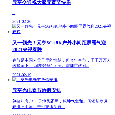
元亨交通祝大家元宵节快乐
...
2021-02-26
又一领先！元亨5G+8K户外小间距屏霸气迎
2021央视春晚
春节是中国人骨子里的情结，但今年春节，千千万万人
选择留下，为防疫牺牲团圆。深圳市政府...
2021-02-19
元亨光电春节放假安排
尊敬的客户： 天地风霜尽，乾坤气象和。历添新岁月，
春满旧山河。告别充满阴霾...