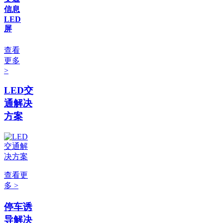
信息
LED
屏
查看
更多
>
LED交
通解决
方案
查看更
多 >
停车诱
导解决