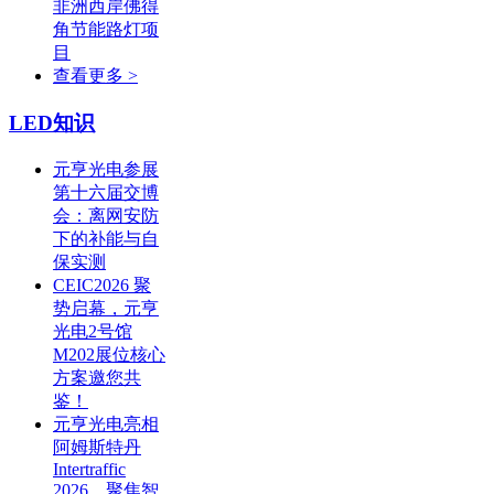
非洲西岸佛得
角节能路灯项
目
查看更多 >
LED知识
元亨光电参展
第十六届交博
会：离网安防
下的补能与自
保实测
CEIC2026 聚
势启幕，元亨
光电2号馆
M202展位核心
方案邀您共
鉴！
元亨光电亮相
阿姆斯特丹
Intertraffic
2026，聚焦智