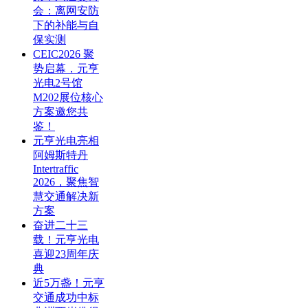
会：离网安防
下的补能与自
保实测
CEIC2026 聚
势启幕，元亨
光电2号馆
M202展位核心
方案邀您共
鉴！
元亨光电亮相
阿姆斯特丹
Intertraffic
2026，聚焦智
慧交通解决新
方案
奋进二十三
载！元亨光电
喜迎23周年庆
典
近5万盏！元亨
交通成功中标