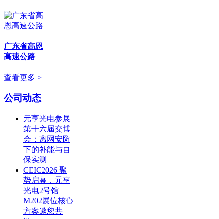
广东省高恩
高速公路
查看更多 >
公司动态
元亨光电参展
第十六届交博
会：离网安防
下的补能与自
保实测
CEIC2026 聚
势启幕，元亨
光电2号馆
M202展位核心
方案邀您共