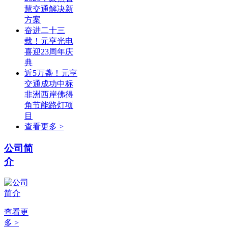
慧交通解决新
方案
奋进二十三
载！元亨光电
喜迎23周年庆
典
近5万盏！元亨
交通成功中标
非洲西岸佛得
角节能路灯项
目
查看更多 >
公司简
介
查看更
多 >