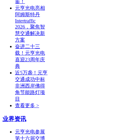
鉴！
元亨光电亮相
阿姆斯特丹
Intertraffic
2026，聚焦智
慧交通解决新
方案
奋进二十三
载！元亨光电
喜迎23周年庆
典
近5万盏！元亨
交通成功中标
非洲西岸佛得
角节能路灯项
目
查看更多 >
业界资讯
元亨光电参展
第十六届交博