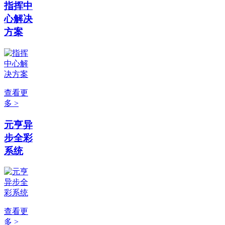
指挥中
心解决
方案
查看更
多 >
元亨异
步全彩
系统
查看更
多 >