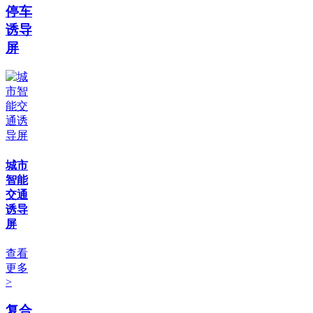
停车
诱导
屏
城市
智能
交通
诱导
屏
查看
更多
>
复合