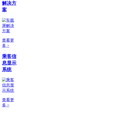
解决方
案
查看更
多 >
乘客信
息显示
系统
查看更
多 >