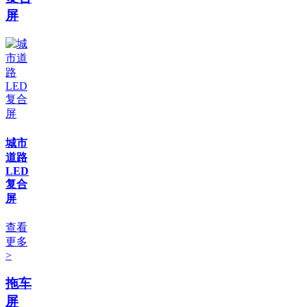
屏
城市
道路
LED
复合
屏
查看
更多
>
拖车
屏