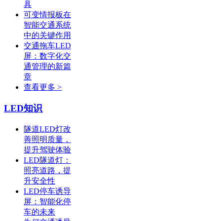
具
可变情报板在
智能交通系统
中的关键作用
交通拖车LED
屏：数字化交
通管理的新篇
章
查看更多 >
LED知识
隧道LED灯改
善照明质量，
提升驾驶体验
LED隧道灯：
照亮道路，提
升安全性
LED停车诱导
屏：智能化停
车的未来