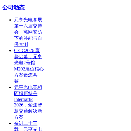
公司动态
元亨光电参展
第十六届交博
会：离网安防
下的补能与自
保实测
CEIC2026 聚
势启幕，元亨
光电2号馆
M202展位核心
方案邀您共
鉴！
元亨光电亮相
阿姆斯特丹
Intertraffic
2026，聚焦智
慧交通解决新
方案
奋进二十三
载！元亨光电