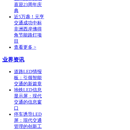
喜迎23周年庆
典
近5万盏！元亨
交通成功中标
非洲西岸佛得
角节能路灯项
目
查看更多 >
业界资讯
道路LED情报
板：引领智能
交通的新篇章
地铁LED信息
显示屏：现代
交通的信息窗
口
停车诱导LED
屏：现代交通
管理的创新工