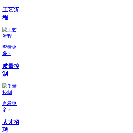
工艺流
程
查看更
多 >
质量控
制
查看更
多 >
人才招
聘