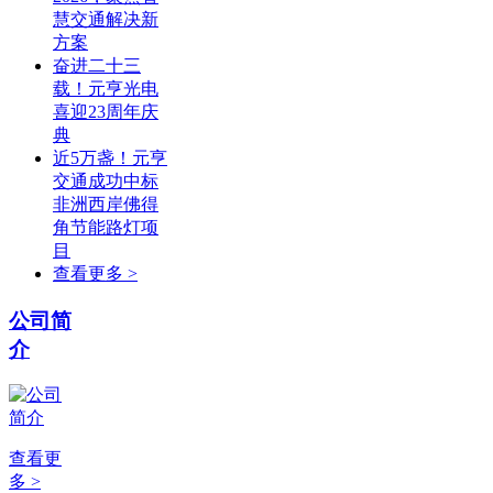
慧交通解决新
方案
奋进二十三
载！元亨光电
喜迎23周年庆
典
近5万盏！元亨
交通成功中标
非洲西岸佛得
角节能路灯项
目
查看更多 >
公司简
介
查看更
多 >