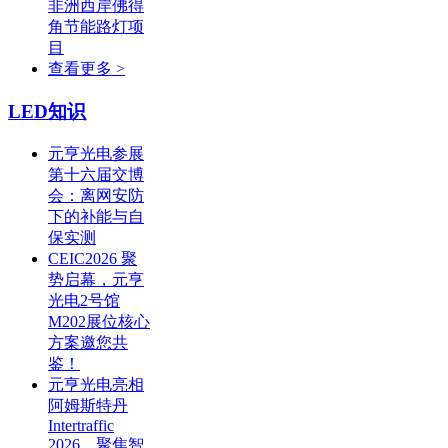
非洲西岸佛得
角节能路灯项
目
查看更多 >
LED知识
元亨光电参展
第十六届交博
会：离网安防
下的补能与自
保实测
CEIC2026 聚
势启幕，元亨
光电2号馆
M202展位核心
方案邀您共
鉴！
元亨光电亮相
阿姆斯特丹
Intertraffic
2026，聚焦智