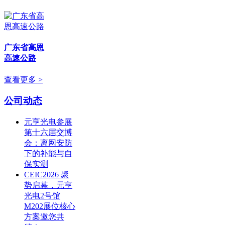
广东省高恩
高速公路
查看更多 >
公司动态
元亨光电参展
第十六届交博
会：离网安防
下的补能与自
保实测
CEIC2026 聚
势启幕，元亨
光电2号馆
M202展位核心
方案邀您共