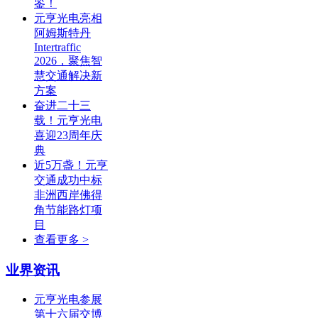
鉴！
元亨光电亮相
阿姆斯特丹
Intertraffic
2026，聚焦智
慧交通解决新
方案
奋进二十三
载！元亨光电
喜迎23周年庆
典
近5万盏！元亨
交通成功中标
非洲西岸佛得
角节能路灯项
目
查看更多 >
业界资讯
元亨光电参展
第十六届交博