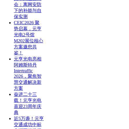
会：离网安防
下的补能与自
保实测
CEIC2026 聚
势启幕，元亨
光电2号馆
M202展位核心
方案邀您共
鉴！
元亨光电亮相
阿姆斯特丹
Intertraffic
2026，聚焦智
慧交通解决新
方案
奋进二十三
载！元亨光电
喜迎23周年庆
典
近5万盏！元亨
交通成功中标