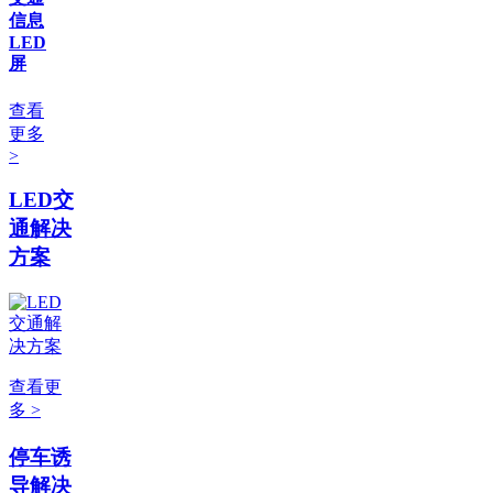
信息
LED
屏
查看
更多
>
LED交
通解决
方案
查看更
多 >
停车诱
导解决