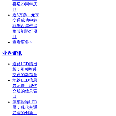
喜迎23周年庆
典
近5万盏！元亨
交通成功中标
非洲西岸佛得
角节能路灯项
目
查看更多 >
业界资讯
道路LED情报
板：引领智能
交通的新篇章
地铁LED信息
显示屏：现代
交通的信息窗
口
停车诱导LED
屏：现代交通
管理的创新工