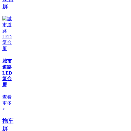
屏
城市
道路
LED
复合
屏
查看
更多
>
拖车
屏