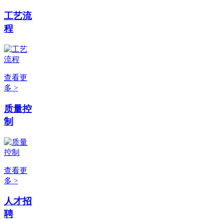
工艺流
程
查看更
多 >
质量控
制
查看更
多 >
人才招
聘