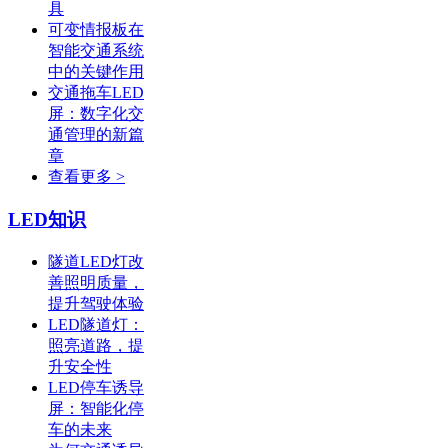
具
可变情报板在
智能交通系统
中的关键作用
交通拖车LED
屏：数字化交
通管理的新篇
章
查看更多 >
LED知识
隧道LED灯改
善照明质量，
提升驾驶体验
LED隧道灯：
照亮道路，提
升安全性
LED停车诱导
屏：智能化停
车的未来