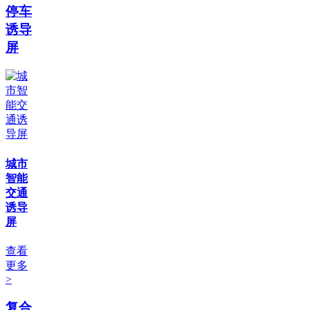
停车
诱导
屏
城市
智能
交通
诱导
屏
查看
更多
>
复合