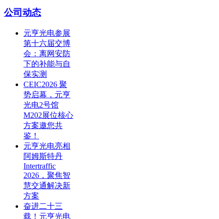
公司动态
元亨光电参展
第十六届交博
会：离网安防
下的补能与自
保实测
CEIC2026 聚
势启幕，元亨
光电2号馆
M202展位核心
方案邀您共
鉴！
元亨光电亮相
阿姆斯特丹
Intertraffic
2026，聚焦智
慧交通解决新
方案
奋进二十三
载！元亨光电