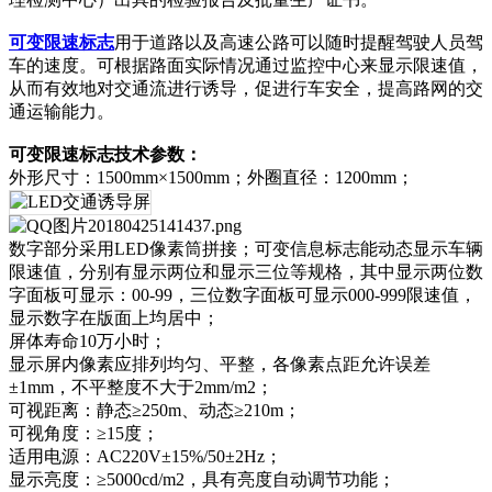
可变限速标志
用于道路以及高速公路可以随时提醒驾驶人员驾
车的速度。可根据路面实际情况通过监控中心来显示限速值，
从而有效地对交通流进行诱导，促进行车安全，提高路网的交
通运输能力。
可变限速标志技术参数：
外形尺寸：1500mm×1500mm；外圈直径：1200mm；
数字部分采用LED像素筒拼接；可变信息标志能动态显示车辆
限速值，分别有显示两位和显示三位等规格，其中显示两位数
字面板可显示：00-99，三位数字面板可显示000-999限速值，
显示数字在版面上均居中；
屏体寿命10万小时；
显示屏内像素应排列均匀、平整，各像素点距允许误差
±1mm，不平整度不大于2mm/m2；
可视距离：静态≥250m、动态≥210m；
可视角度：≥15度；
适用电源：AC220V±15%/50±2Hz；
显示亮度：≥5000cd/m2，具有亮度自动调节功能；