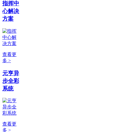
指挥中
心解决
方案
查看更
多 >
元亨异
步全彩
系统
查看更
多 >