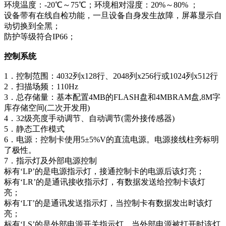
环境温度：-20℃～75℃；环境相对湿度：20%～80% ；
设备带有在线自检功能，一旦设备自身发生故障，屏幕显示自
动切换到全黑；
防护等级符合IP66；
控制系统
1．控制范围：4032列x128行、2048列x256行或1024列x512行
2．扫描场频：110Hz
3．总存储量：基本配置4MB的FLASH盘和4MBRAM盘,8M字
库存储空间(二次开发用)
4．32级亮度手动调节、自动调节(需外接传感器)
5．静态工作模式
6．电源：控制卡使用5±5%V的直流电源。电源接线柱旁标明
了极性。
7．指示灯及外部电源控制
标有‘LP’的是电源指示灯，接通控制卡的电源后该灯亮；
标有‘LR’的是通讯接收指示灯，有数据发送给控制卡该灯
亮；
标有‘LT’的是通讯发送指示灯，当控制卡有数据发出时该灯
亮；
标有‘LS’的是外部电源开关指示灯，当外部电源被打开时该灯