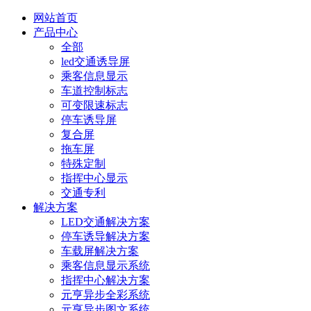
网站首页
产品中心
全部
led交通诱导屏
乘客信息显示
车道控制标志
可变限速标志
停车诱导屏
复合屏
拖车屏
特殊定制
指挥中心显示
交通专利
解决方案
LED交通解决方案
停车诱导解决方案
车载屏解决方案
乘客信息显示系统
指挥中心解决方案
元亨异步全彩系统
元亨异步图文系统