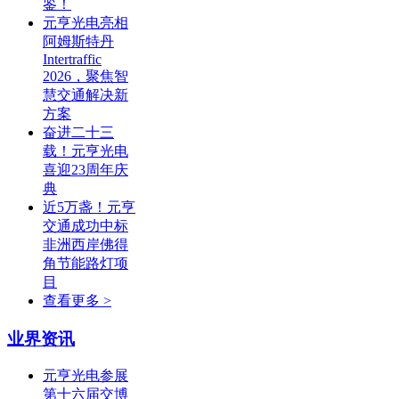
鉴！
元亨光电亮相
阿姆斯特丹
Intertraffic
2026，聚焦智
慧交通解决新
方案
奋进二十三
载！元亨光电
喜迎23周年庆
典
近5万盏！元亨
交通成功中标
非洲西岸佛得
角节能路灯项
目
查看更多 >
业界资讯
元亨光电参展
第十六届交博