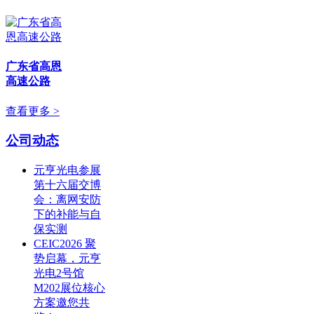
广东省高恩
高速公路
查看更多 >
公司动态
元亨光电参展
第十六届交博
会：离网安防
下的补能与自
保实测
CEIC2026 聚
势启幕，元亨
光电2号馆
M202展位核心
方案邀您共