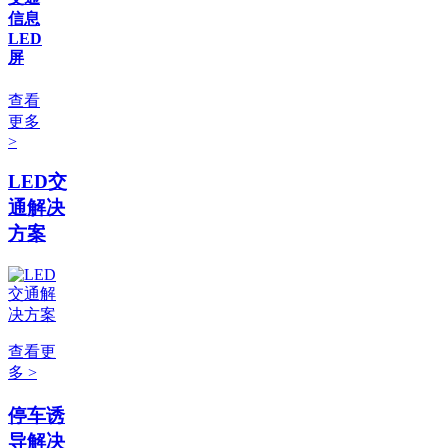
信息
LED
屏
查看
更多
>
LED交
通解决
方案
查看更
多 >
停车诱
导解决