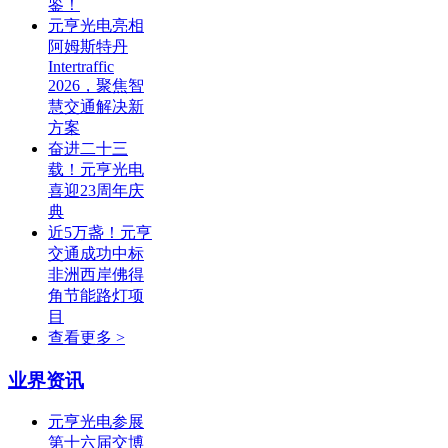
鉴！
元亨光电亮相
阿姆斯特丹
Intertraffic
2026，聚焦智
慧交通解决新
方案
奋进二十三
载！元亨光电
喜迎23周年庆
典
近5万盏！元亨
交通成功中标
非洲西岸佛得
角节能路灯项
目
查看更多 >
业界资讯
元亨光电参展
第十六届交博