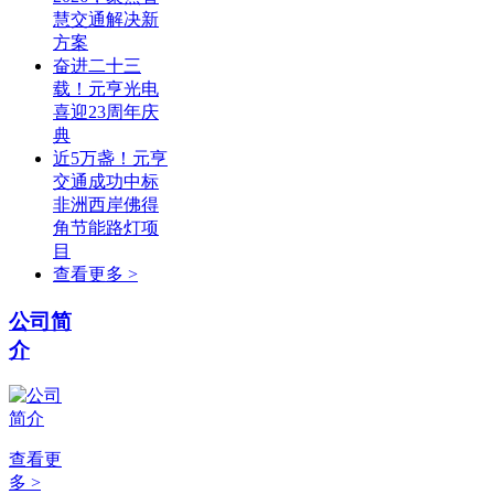
慧交通解决新
方案
奋进二十三
载！元亨光电
喜迎23周年庆
典
近5万盏！元亨
交通成功中标
非洲西岸佛得
角节能路灯项
目
查看更多 >
公司简
介
查看更
多 >