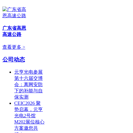
广东省高恩
高速公路
查看更多 >
公司动态
元亨光电参展
第十六届交博
会：离网安防
下的补能与自
保实测
CEIC2026 聚
势启幕，元亨
光电2号馆
M202展位核心
方案邀您共