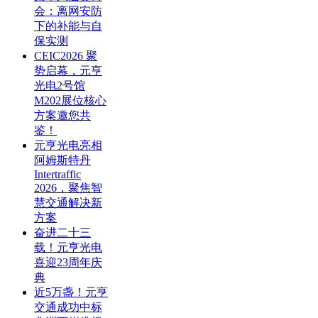
会：离网安防
下的补能与自
保实测
CEIC2026 聚
势启幕，元亨
光电2号馆
M202展位核心
方案邀您共
鉴！
元亨光电亮相
阿姆斯特丹
Intertraffic
2026，聚焦智
慧交通解决新
方案
奋进二十三
载！元亨光电
喜迎23周年庆
典
近5万盏！元亨
交通成功中标