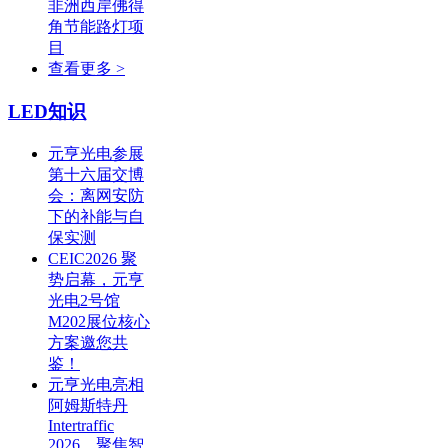
非洲西岸佛得
角节能路灯项
目
查看更多 >
LED知识
元亨光电参展
第十六届交博
会：离网安防
下的补能与自
保实测
CEIC2026 聚
势启幕，元亨
光电2号馆
M202展位核心
方案邀您共
鉴！
元亨光电亮相
阿姆斯特丹
Intertraffic
2026，聚焦智