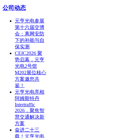
公司动态
元亨光电参展
第十六届交博
会：离网安防
下的补能与自
保实测
CEIC2026 聚
势启幕，元亨
光电2号馆
M202展位核心
方案邀您共
鉴！
元亨光电亮相
阿姆斯特丹
Intertraffic
2026，聚焦智
慧交通解决新
方案
奋进二十三
载！元亨光电