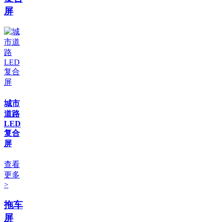
屏
城市
道路
LED
复合
屏
查看
更多
>
拖车
屏