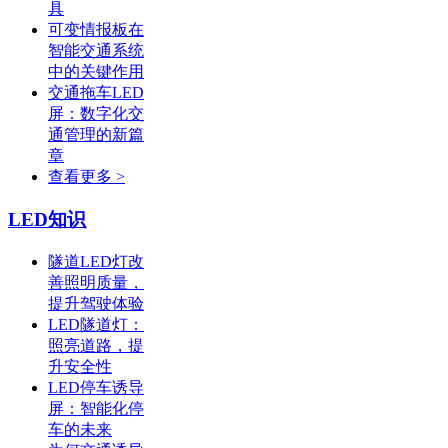
具
可变情报板在
智能交通系统
中的关键作用
交通拖车LED
屏：数字化交
通管理的新篇
章
查看更多 >
LED知识
隧道LED灯改
善照明质量，
提升驾驶体验
LED隧道灯：
照亮道路，提
升安全性
LED停车诱导
屏：智能化停
车的未来