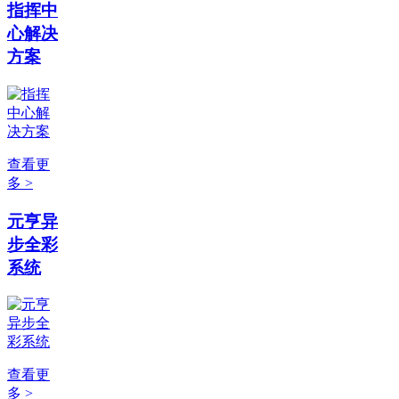
指挥中
心解决
方案
查看更
多 >
元亨异
步全彩
系统
查看更
多 >