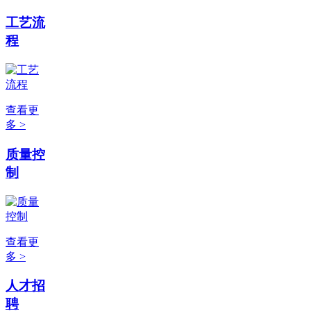
工艺流
程
查看更
多 >
质量控
制
查看更
多 >
人才招
聘