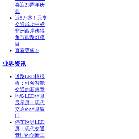
喜迎23周年庆
典
近5万盏！元亨
交通成功中标
非洲西岸佛得
角节能路灯项
目
查看更多 >
业界资讯
道路LED情报
板：引领智能
交通的新篇章
地铁LED信息
显示屏：现代
交通的信息窗
口
停车诱导LED
屏：现代交通
管理的创新工