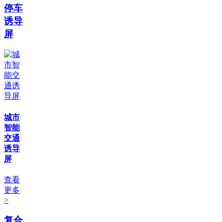
停车
诱导
屏
城市
智能
交通
诱导
屏
查看
更多
>
复合