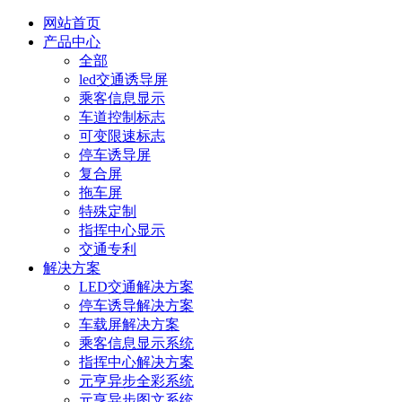
网站首页
产品中心
全部
led交通诱导屏
乘客信息显示
车道控制标志
可变限速标志
停车诱导屏
复合屏
拖车屏
特殊定制
指挥中心显示
交通专利
解决方案
LED交通解决方案
停车诱导解决方案
车载屏解决方案
乘客信息显示系统
指挥中心解决方案
元亨异步全彩系统
元亨异步图文系统