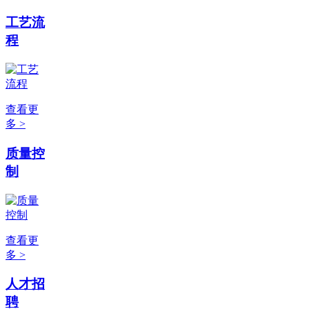
工艺流
程
查看更
多 >
质量控
制
查看更
多 >
人才招
聘