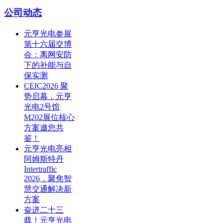
公司动态
元亨光电参展
第十六届交博
会：离网安防
下的补能与自
保实测
CEIC2026 聚
势启幕，元亨
光电2号馆
M202展位核心
方案邀您共
鉴！
元亨光电亮相
阿姆斯特丹
Intertraffic
2026，聚焦智
慧交通解决新
方案
奋进二十三
载！元亨光电