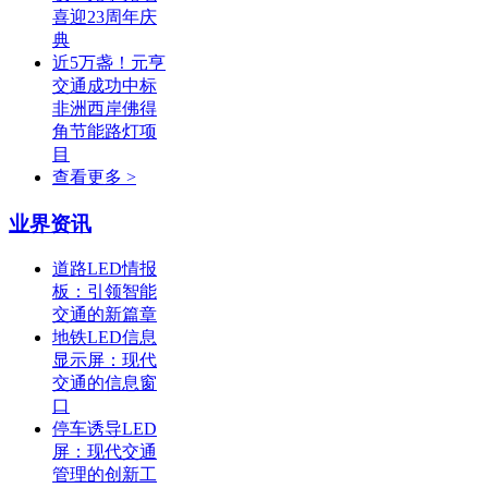
喜迎23周年庆
典
近5万盏！元亨
交通成功中标
非洲西岸佛得
角节能路灯项
目
查看更多 >
业界资讯
道路LED情报
板：引领智能
交通的新篇章
地铁LED信息
显示屏：现代
交通的信息窗
口
停车诱导LED
屏：现代交通
管理的创新工