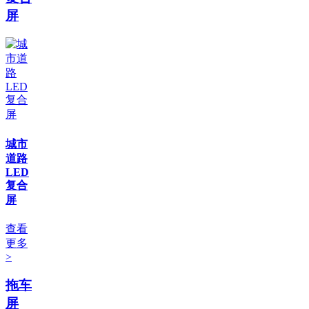
屏
城市
道路
LED
复合
屏
查看
更多
>
拖车
屏