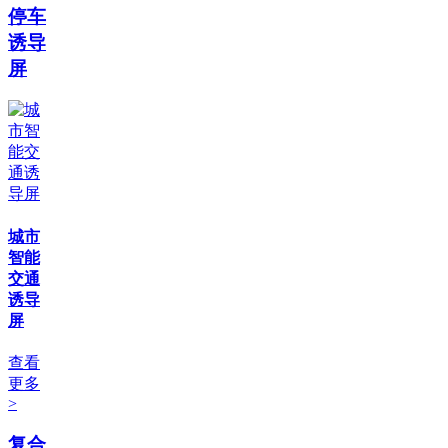
停车
诱导
屏
城市
智能
交通
诱导
屏
查看
更多
>
复合