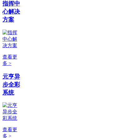
指挥中
心解决
方案
查看更
多 >
元亨异
步全彩
系统
查看更
多 >