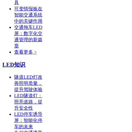
具
可变情报板在
智能交通系统
中的关键作用
交通拖车LED
屏：数字化交
通管理的新篇
章
查看更多 >
LED知识
隧道LED灯改
善照明质量，
提升驾驶体验
LED隧道灯：
照亮道路，提
升安全性
LED停车诱导
屏：智能化停
车的未来