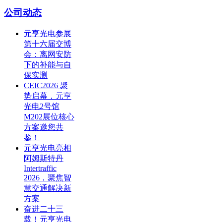
公司动态
元亨光电参展
第十六届交博
会：离网安防
下的补能与自
保实测
CEIC2026 聚
势启幕，元亨
光电2号馆
M202展位核心
方案邀您共
鉴！
元亨光电亮相
阿姆斯特丹
Intertraffic
2026，聚焦智
慧交通解决新
方案
奋进二十三
载！元亨光电