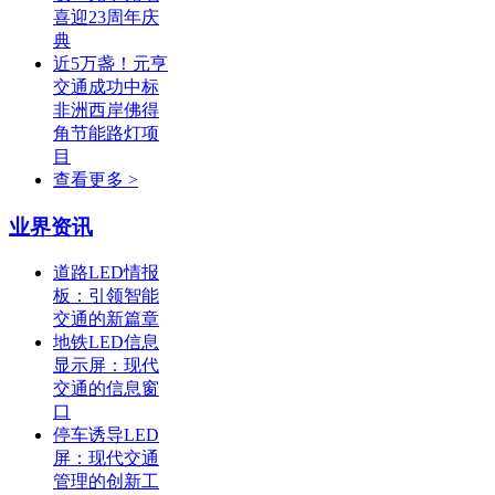
喜迎23周年庆
典
近5万盏！元亨
交通成功中标
非洲西岸佛得
角节能路灯项
目
查看更多 >
业界资讯
道路LED情报
板：引领智能
交通的新篇章
地铁LED信息
显示屏：现代
交通的信息窗
口
停车诱导LED
屏：现代交通
管理的创新工