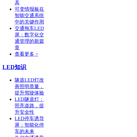
具
可变情报板在
智能交通系统
中的关键作用
交通拖车LED
屏：数字化交
通管理的新篇
章
查看更多 >
LED知识
隧道LED灯改
善照明质量，
提升驾驶体验
LED隧道灯：
照亮道路，提
升安全性
LED停车诱导
屏：智能化停
车的未来