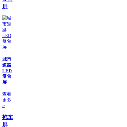
屏
城市
道路
LED
复合
屏
查看
更多
>
拖车
屏