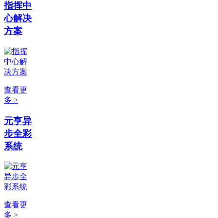
指挥中
心解决
方案
查看更
多 >
元亨异
步全彩
系统
查看更
多 >