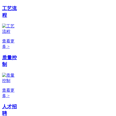
工艺流
程
查看更
多 >
质量控
制
查看更
多 >
人才招
聘