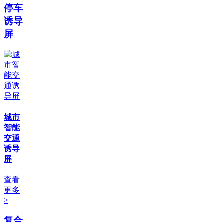
停车
诱导
屏
城市
智能
交通
诱导
屏
查看
更多
>
复合