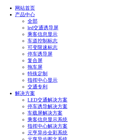
网站首页
产品中心
全部
led交通诱导屏
乘客信息显示
车道控制标志
可变限速标志
停车诱导屏
复合屏
拖车屏
特殊定制
指挥中心显示
交通专利
解决方案
LED交通解决方案
停车诱导解决方案
车载屏解决方案
乘客信息显示系统
指挥中心解决方案
元亨异步全彩系统
元亨异步图文系统