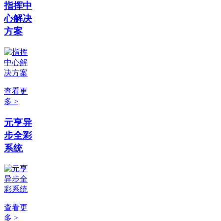
指挥中
心解决
方案
查看更
多 >
元亨异
步全彩
系统
查看更
多 >