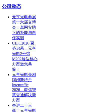
公司动态
元亨光电参展
第十六届交博
会：离网安防
下的补能与自
保实测
CEIC2026 聚
势启幕，元亨
光电2号馆
M202展位核心
方案邀您共
鉴！
元亨光电亮相
阿姆斯特丹
Intertraffic
2026，聚焦智
慧交通解决新
方案
奋进二十三
载！元亨光电