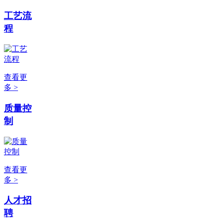
工艺流
程
查看更
多 >
质量控
制
查看更
多 >
人才招
聘