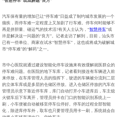
“智慧停车”或成解题“良方”
汽车保有量的增加已让“停车难”日益成了制约城市发展的一个
痼疾，而停车难一定程度上又加剧了行车难。停车何时能够不
再是拼胆量、碰运气的技术活?有关人士认为，“
智慧停车
”或
许是解决这一问题的“良方”。记者走访了解到，目前，汕头市
已有一些单位、商家在试水“智慧停车”，这也或将成为破解城
市“停车难”的“解药”之一。
市中心医院就通过建设智能化停车设施来有效缓解就医群众的
停车难问题。在医院的地下车库，记者看到接连有车辆进入前
来停放，在车库管理人员的指挥下，驶进的车辆被分流到二层
的立体车库或是多层的仓储区停放。进入仓储区停放的汽车在
管理员示意下靠近停车库，库门自动打开小车进库后，车主熄
火锁车后下车离开，管理员持卡在门口的智能识别系统上一
刷，小车便被自动被移至停车位停好。停车的过程全部智能
化，除进库停车外，取车也只要管理员用卡一刷，系统就会自