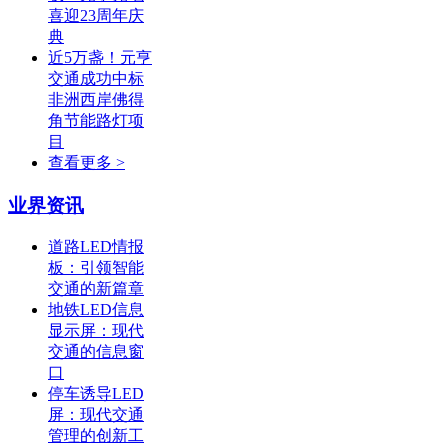
喜迎23周年庆
典
近5万盏！元亨
交通成功中标
非洲西岸佛得
角节能路灯项
目
查看更多 >
业界资讯
道路LED情报
板：引领智能
交通的新篇章
地铁LED信息
显示屏：现代
交通的信息窗
口
停车诱导LED
屏：现代交通
管理的创新工