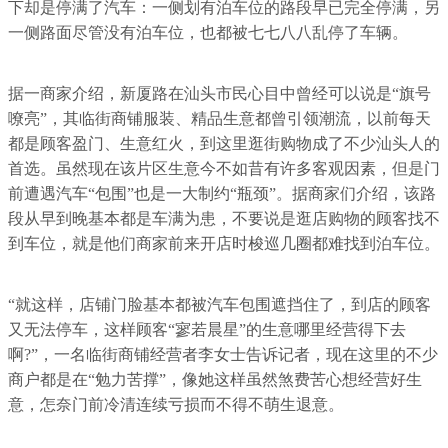
下却是停满了汽车：一侧划有泊车位的路段早已完全停满，另
一侧路面尽管没有泊车位，也都被七七八八乱停了车辆。
据一商家介绍，新厦路在汕头市民心目中曾经可以说是“旗号
嘹亮”，其临街商铺服装、精品生意都曾引领潮流，以前每天
都是顾客盈门、生意红火，到这里逛街购物成了不少汕头人的
首选。虽然现在该片区生意今不如昔有许多客观因素，但是门
前遭遇汽车“包围”也是一大制约“瓶颈”。据商家们介绍，该路
段从早到晚基本都是车满为患，不要说是逛店购物的顾客找不
到车位，就是他们商家前来开店时梭巡几圈都难找到泊车位。
“就这样，店铺门脸基本都被汽车包围遮挡住了，到店的顾客
又无法停车，这样顾客“寥若晨星”的生意哪里经营得下去
啊?”，一名临街商铺经营者李女士告诉记者，现在这里的不少
商户都是在“勉力苦撑”，像她这样虽然煞费苦心想经营好生
意，怎奈门前冷清连续亏损而不得不萌生退意。