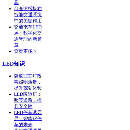
具
可变情报板在
智能交通系统
中的关键作用
交通拖车LED
屏：数字化交
通管理的新篇
章
查看更多 >
LED知识
隧道LED灯改
善照明质量，
提升驾驶体验
LED隧道灯：
照亮道路，提
升安全性
LED停车诱导
屏：智能化停
车的未来