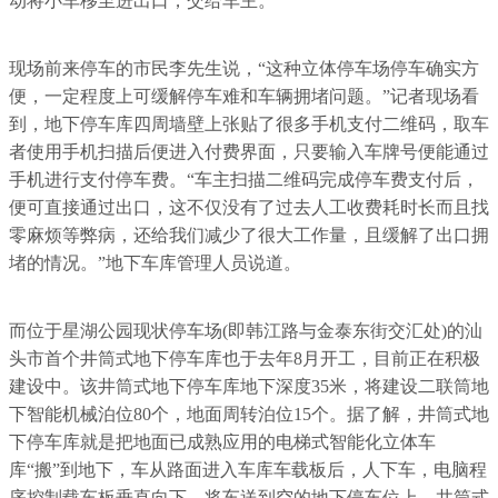
动将小车移至进出口，交给车主。
现场前来停车的市民李先生说，“这种立体停车场停车确实方
便，一定程度上可缓解停车难和车辆拥堵问题。”记者现场看
到，地下停车库四周墙壁上张贴了很多手机支付二维码，取车
者使用手机扫描后便进入付费界面，只要输入车牌号便能通过
手机进行支付停车费。“车主扫描二维码完成停车费支付后，
便可直接通过出口，这不仅没有了过去人工收费耗时长而且找
零麻烦等弊病，还给我们减少了很大工作量，且缓解了出口拥
堵的情况。”地下车库管理人员说道。
而位于星湖公园现状停车场(即韩江路与金泰东街交汇处)的汕
头市首个井筒式地下停车库也于去年8月开工，目前正在积极
建设中。该井筒式地下停车库地下深度35米，将建设二联筒地
下智能机械泊位80个，地面周转泊位15个。据了解，井筒式地
下停车库就是把地面已成熟应用的电梯式智能化立体车
库“搬”到地下，车从路面进入车库车载板后，人下车，电脑程
序控制载车板垂直向下，将车送到空的地下停车位上。井筒式