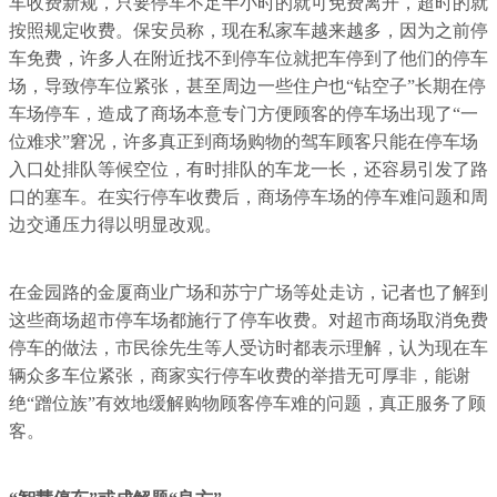
车收费新规，只要停车不足半小时的就可免费离开，超时的就
按照规定收费。保安员称，现在私家车越来越多，因为之前停
车免费，许多人在附近找不到停车位就把车停到了他们的停车
场，导致停车位紧张，甚至周边一些住户也“钻空子”长期在停
车场停车，造成了商场本意专门方便顾客的停车场出现了“一
位难求”窘况，许多真正到商场购物的驾车顾客只能在停车场
入口处排队等候空位，有时排队的车龙一长，还容易引发了路
口的塞车。在实行停车收费后，商场停车场的停车难问题和周
边交通压力得以明显改观。
在金园路的金厦商业广场和苏宁广场等处走访，记者也了解到
这些商场超市停车场都施行了停车收费。对超市商场取消免费
停车的做法，市民徐先生等人受访时都表示理解，认为现在车
辆众多车位紧张，商家实行停车收费的举措无可厚非，能谢
绝“蹭位族”有效地缓解购物顾客停车难的问题，真正服务了顾
客。