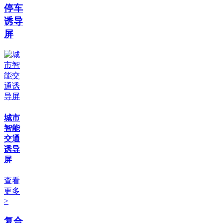
停车
诱导
屏
城市
智能
交通
诱导
屏
查看
更多
>
复合