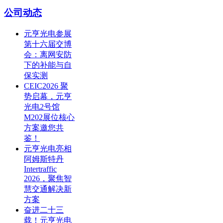
公司动态
元亨光电参展
第十六届交博
会：离网安防
下的补能与自
保实测
CEIC2026 聚
势启幕，元亨
光电2号馆
M202展位核心
方案邀您共
鉴！
元亨光电亮相
阿姆斯特丹
Intertraffic
2026，聚焦智
慧交通解决新
方案
奋进二十三
载！元亨光电