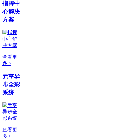
指挥中
心解决
方案
查看更
多 >
元亨异
步全彩
系统
查看更
多 >