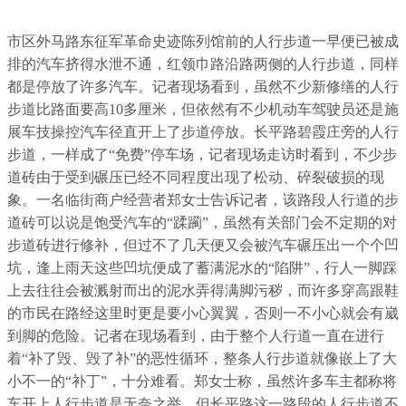
市区外马路东征军革命史迹陈列馆前的人行步道一早便已被成
排的汽车挤得水泄不通，红领巾路沿路两侧的人行步道，同样
都是停放了许多汽车。记者现场看到，虽然不少新修缮的人行
步道比路面要高10多厘米，但依然有不少机动车驾驶员还是施
展车技操控汽车径直开上了步道停放。长平路碧霞庄旁的人行
步道，一样成了“免费”停车场，记者现场走访时看到，不少步
道砖由于受到碾压已经不同程度出现了松动、碎裂破损的现
象。一名临街商户经营者郑女士告诉记者，该路段人行道的步
道砖可以说是饱受汽车的“蹂躏”，虽然有关部门会不定期的对
步道砖进行修补，但过不了几天便又会被汽车碾压出一个个凹
坑，逢上雨天这些凹坑便成了蓄满泥水的“陷阱”，行人一脚踩
上去往往会被溅射而出的泥水弄得满脚污秽，而许多穿高跟鞋
的市民在路经这里时更是要小心翼翼，否则一不小心就会有崴
到脚的危险。记者在现场看到，由于整个人行道一直在进行
着“补了毁、毁了补”的恶性循环，整条人行步道就像嵌上了大
小不一的“补丁”，十分难看。郑女士称，虽然许多车主都称将
车开上人行步道是无奈之举，但长平路这一路段的人行步道不