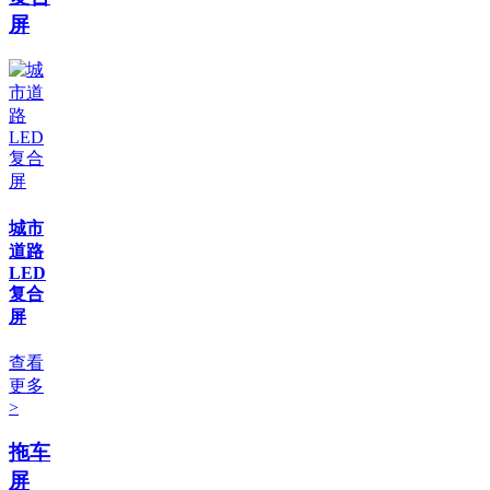
屏
城市
道路
LED
复合
屏
查看
更多
>
拖车
屏