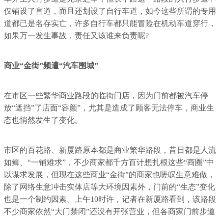
仅铺设了盲道，而且还划设了自行车道，如今这些所谓的专用
道都已是名存实亡，许多自行车都只能冒险在机动车道穿行，
如果万一发生事故，责任又该谁来负责呢?
商业“金街”频遭“汽车围城”
在市区一些繁华商业路段的临街门店，因为门前都被汽车停
放“遮挡”了店面“容颜”，尤其是造成了顾客无法停车，商业生
态也悄然发生了变化。
市区的百花路、新厦路原本都是商业繁华路段，昔日都是人流
如鲫、“一铺难求”，不少商家都千方百计想扎根这些“商圈”中
以谋求发展，但现在这些商业“金街”的商家也嗟叹生意难做，
除了网络生意冲击实体店等大环境因素外，门前的“生态”变化
也是一个制约因素。上午10时许，记者在新厦路看到，该路段
不少商家依然“大门禁闭”还没有开张营业，但各商家门前步道