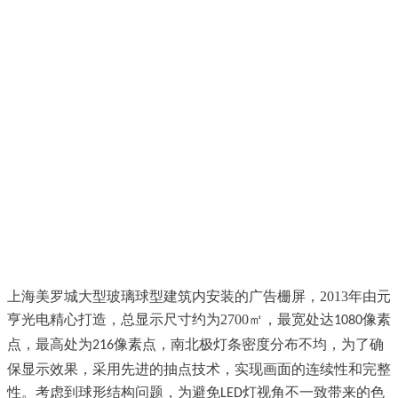
上海美罗城大型玻璃球型建筑内安装的广告栅屏
，
2013
年由元
亨光电精心打造，总显示尺寸约为
2700
㎡，
最宽处达
像素
1080
点
，最高处为
像素点，南北极灯条密度分布不均，为了确
216
保显示效果，采用先进的抽点技术，实现画面的连续性和完整
性。考虑到球形结构问题
，为避免
灯视角不一致带来的色
LED