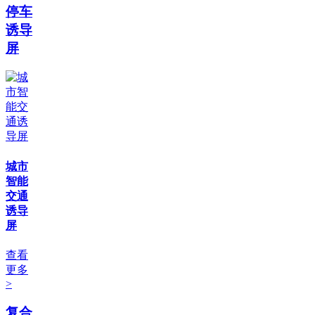
停车
诱导
屏
城市
智能
交通
诱导
屏
查看
更多
>
复合