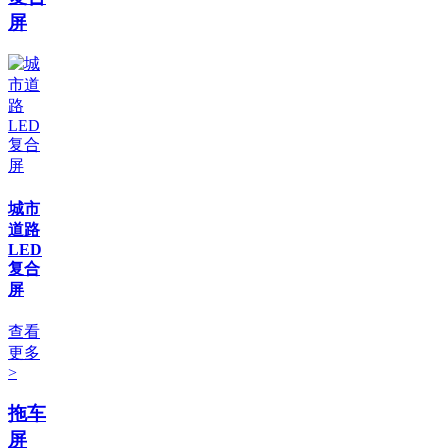
屏
城市
道路
LED
复合
屏
查看
更多
>
拖车
屏