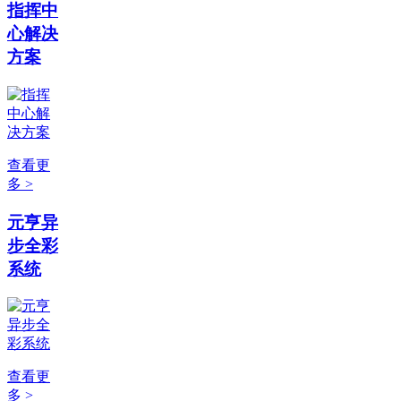
指挥中
心解决
方案
查看更
多 >
元亨异
步全彩
系统
查看更
多 >