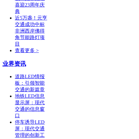
喜迎23周年庆
典
近5万盏！元亨
交通成功中标
非洲西岸佛得
角节能路灯项
目
查看更多 >
业界资讯
道路LED情报
板：引领智能
交通的新篇章
地铁LED信息
显示屏：现代
交通的信息窗
口
停车诱导LED
屏：现代交通
管理的创新工