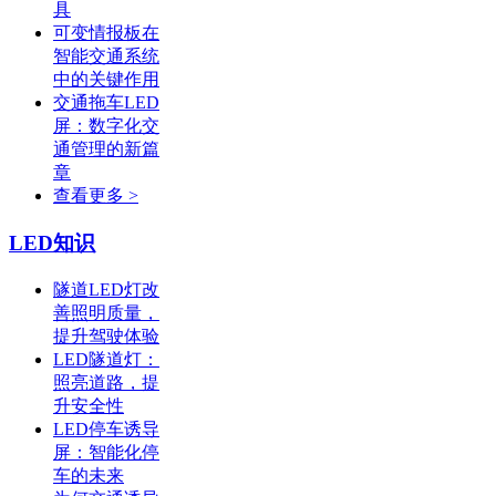
具
可变情报板在
智能交通系统
中的关键作用
交通拖车LED
屏：数字化交
通管理的新篇
章
查看更多 >
LED知识
隧道LED灯改
善照明质量，
提升驾驶体验
LED隧道灯：
照亮道路，提
升安全性
LED停车诱导
屏：智能化停
车的未来