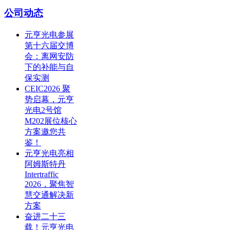
公司动态
元亨光电参展
第十六届交博
会：离网安防
下的补能与自
保实测
CEIC2026 聚
势启幕，元亨
光电2号馆
M202展位核心
方案邀您共
鉴！
元亨光电亮相
阿姆斯特丹
Intertraffic
2026，聚焦智
慧交通解决新
方案
奋进二十三
载！元亨光电