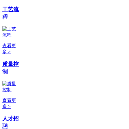
工艺流
程
查看更
多 >
质量控
制
查看更
多 >
人才招
聘