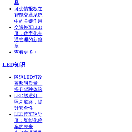
具
可变情报板在
智能交通系统
中的关键作用
交通拖车LED
屏：数字化交
通管理的新篇
章
查看更多 >
LED知识
隧道LED灯改
善照明质量，
提升驾驶体验
LED隧道灯：
照亮道路，提
升安全性
LED停车诱导
屏：智能化停
车的未来