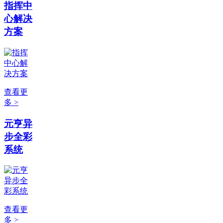
指挥中
心解决
方案
查看更
多 >
元亨异
步全彩
系统
查看更
多 >