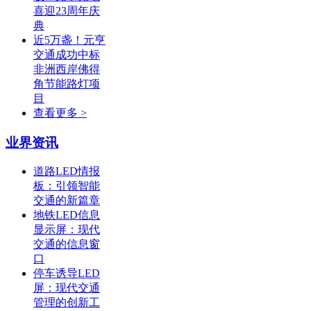
喜迎23周年庆
典
近5万盏！元亨
交通成功中标
非洲西岸佛得
角节能路灯项
目
查看更多 >
业界资讯
道路LED情报
板：引领智能
交通的新篇章
地铁LED信息
显示屏：现代
交通的信息窗
口
停车诱导LED
屏：现代交通
管理的创新工