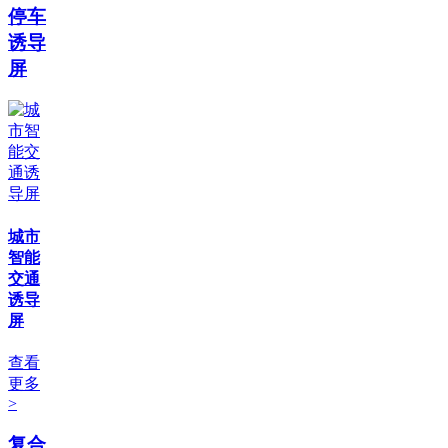
停车
诱导
屏
城市
智能
交通
诱导
屏
查看
更多
>
复合