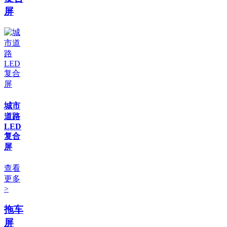
屏
城市
道路
LED
复合
屏
查看
更多
>
拖车
屏