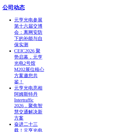
公司动态
元亨光电参展
第十六届交博
会：离网安防
下的补能与自
保实测
CEIC2026 聚
势启幕，元亨
光电2号馆
M202展位核心
方案邀您共
鉴！
元亨光电亮相
阿姆斯特丹
Intertraffic
2026，聚焦智
慧交通解决新
方案
奋进二十三
载！元亨光电