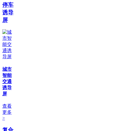
停车
诱导
屏
城市
智能
交通
诱导
屏
查看
更多
>
复合