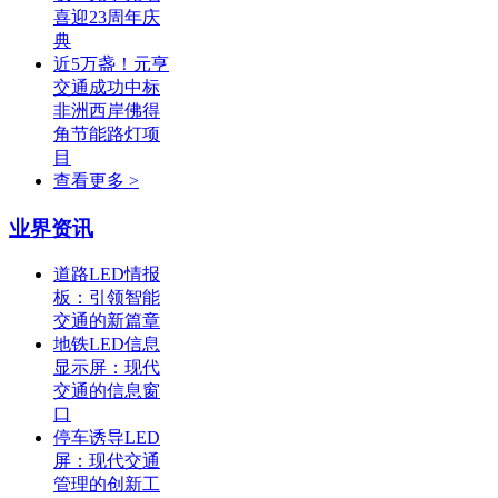
喜迎23周年庆
典
近5万盏！元亨
交通成功中标
非洲西岸佛得
角节能路灯项
目
查看更多 >
业界资讯
道路LED情报
板：引领智能
交通的新篇章
地铁LED信息
显示屏：现代
交通的信息窗
口
停车诱导LED
屏：现代交通
管理的创新工