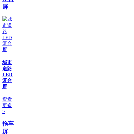
屏
城市
道路
LED
复合
屏
查看
更多
>
拖车
屏