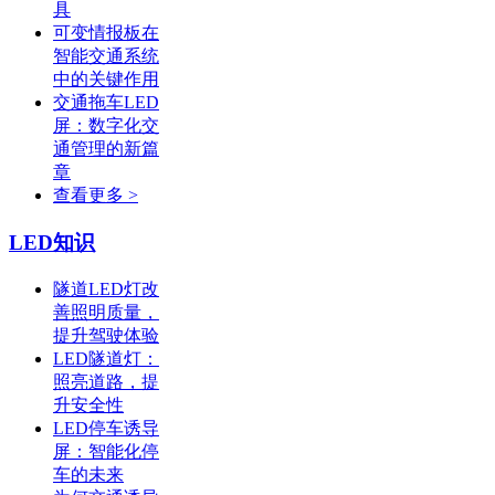
具
可变情报板在
智能交通系统
中的关键作用
交通拖车LED
屏：数字化交
通管理的新篇
章
查看更多 >
LED知识
隧道LED灯改
善照明质量，
提升驾驶体验
LED隧道灯：
照亮道路，提
升安全性
LED停车诱导
屏：智能化停
车的未来