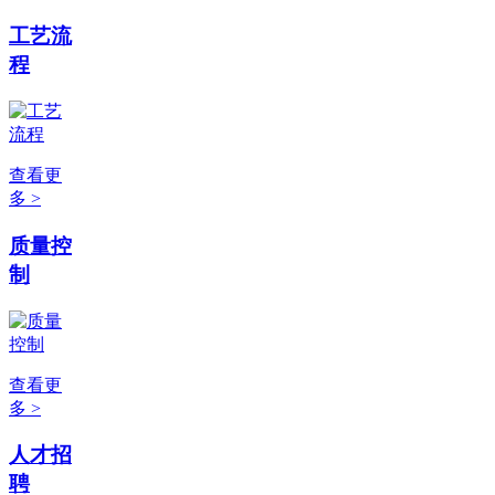
工艺流
程
查看更
多 >
质量控
制
查看更
多 >
人才招
聘