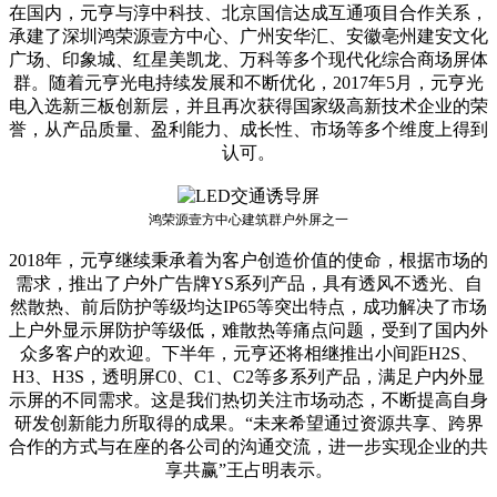
在国内，元亨与淳中科技、北京国信达成互通项目合作关系，
承建了深圳鸿荣源壹方中心、广州安华汇、安徽亳州建安文化
广场、印象城、红星美凯龙、万科等多个现代化综合商场屏体
群。随着元亨光电持续发展和不断优化，2017年5月，元亨光
电入选新三板创新层，并且再次获得国家级高新技术企业的荣
誉，从产品质量、盈利能力、成长性、市场等多个维度上得到
认可。
鸿荣源壹方中心建筑群户外屏之一
2018年，元亨继续秉承着为客户创造价值的使命，根据市场的
需求，推出了户外广告牌YS系列产品，具有透风不透光、自
然散热、前后防护等级均达IP65等突出特点，成功解决了市场
上户外显示屏防护等级低，难散热等痛点问题，受到了国内外
众多客户的欢迎。下半年，元亨还将相继推出小间距H2S、
H3、H3S，透明屏C0、C1、C2等多系列产品，满足户内外显
示屏的不同需求。这是我们热切关注市场动态，不断提高自身
研发创新能力所取得的成果。“未来希望通过资源共享、跨界
合作的方式与在座的各公司的沟通交流，进一步实现企业的共
享共赢”王占明表示。