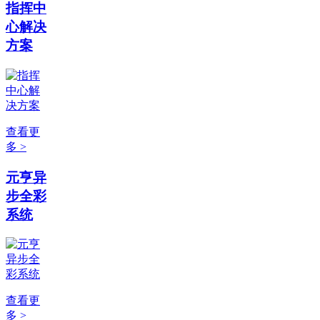
指挥中
心解决
方案
查看更
多 >
元亨异
步全彩
系统
查看更
多 >