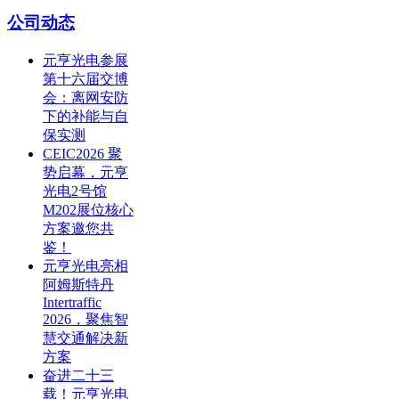
公司动态
元亨光电参展
第十六届交博
会：离网安防
下的补能与自
保实测
CEIC2026 聚
势启幕，元亨
光电2号馆
M202展位核心
方案邀您共
鉴！
元亨光电亮相
阿姆斯特丹
Intertraffic
2026，聚焦智
慧交通解决新
方案
奋进二十三
载！元亨光电