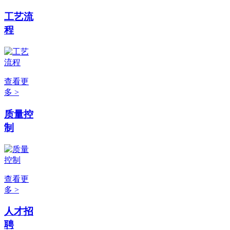
工艺流
程
查看更
多 >
质量控
制
查看更
多 >
人才招
聘