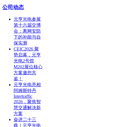
公司动态
元亨光电参展
第十六届交博
会：离网安防
下的补能与自
保实测
CEIC2026 聚
势启幕，元亨
光电2号馆
M202展位核心
方案邀您共
鉴！
元亨光电亮相
阿姆斯特丹
Intertraffic
2026，聚焦智
慧交通解决新
方案
奋进二十三
载！元亨光电