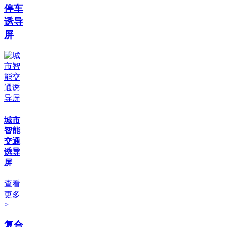
停车
诱导
屏
城市
智能
交通
诱导
屏
查看
更多
>
复合