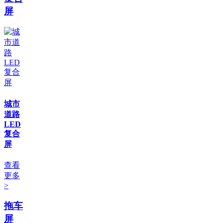
屏
城市
道路
LED
复合
屏
查看
更多
>
拖车
屏