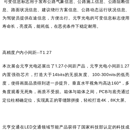
可变信息标志用于发布公路气象信息、公路施工信息、公路阻断信
息、路面状况信息、建议绕行方案信息、公路动态运行状况信息、
为驾驶员提供在途信息，方便出行。元亨光电的可变信息标志使用
寿命长，亮度高，能耗低，在恶劣条件下稳定耐用。
--T1.27
高精度户内小间距
本次展会元亨光电还展出了1.27小间距产品，元亨光电小间距
1.27
内置强劲芯片，打造大于
的无损灰度、
的低亮
14bits
100-300nits
度，使得画面品质得到进一步提升。垂直水平视角均高达
°，多
160
角度观看无死角，画质不受损。箱体与箱体之间，
与底壳通过
PCB
定位柱精确定位，实现真正的零缝隙拼接，轻松打造
，
大屏。
4K
8K
元亨交通在LED交通领域节能产品获得了国家科技部认定的科技成