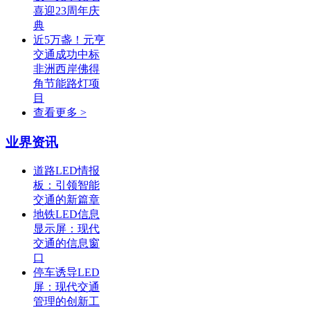
喜迎23周年庆
典
近5万盏！元亨
交通成功中标
非洲西岸佛得
角节能路灯项
目
查看更多 >
业界资讯
道路LED情报
板：引领智能
交通的新篇章
地铁LED信息
显示屏：现代
交通的信息窗
口
停车诱导LED
屏：现代交通
管理的创新工