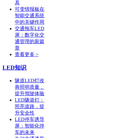
具
可变情报板在
智能交通系统
中的关键作用
交通拖车LED
屏：数字化交
通管理的新篇
章
查看更多 >
LED知识
隧道LED灯改
善照明质量，
提升驾驶体验
LED隧道灯：
照亮道路，提
升安全性
LED停车诱导
屏：智能化停
车的未来