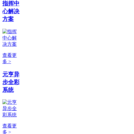
指挥中
心解决
方案
查看更
多 >
元亨异
步全彩
系统
查看更
多 >