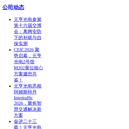
公司动态
元亨光电参展
第十六届交博
会：离网安防
下的补能与自
保实测
CEIC2026 聚
势启幕，元亨
光电2号馆
M202展位核心
方案邀您共
鉴！
元亨光电亮相
阿姆斯特丹
Intertraffic
2026，聚焦智
慧交通解决新
方案
奋进二十三
载！元亨光电