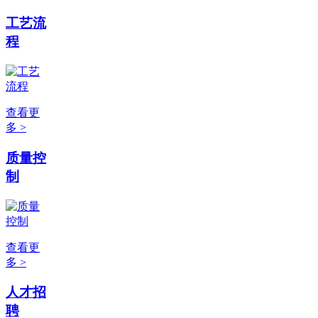
工艺流
程
查看更
多 >
质量控
制
查看更
多 >
人才招
聘