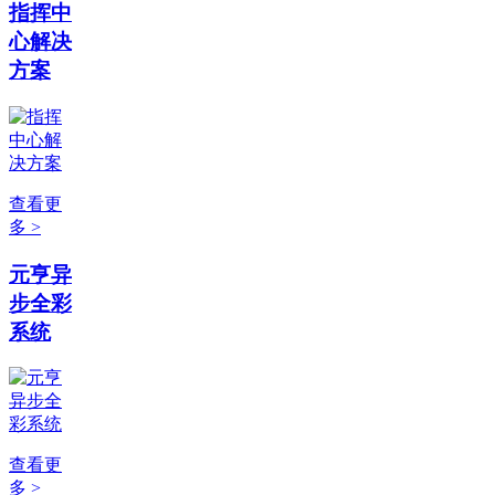
指挥中
心解决
方案
查看更
多 >
元亨异
步全彩
系统
查看更
多 >