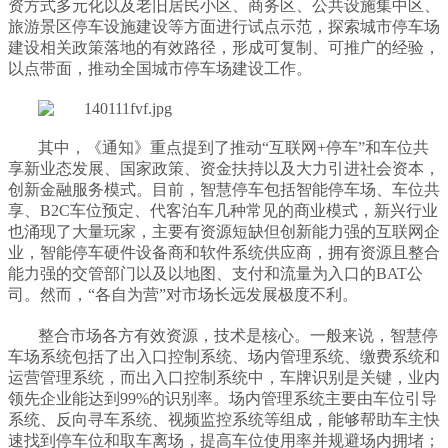
资方式多元化以及老旧居民小区、商务区、公共设施集中区、
旅游景区停车设施建设等方面进行试点示范，探索城市停车场
建设相关政策落地的有效路径，形成可复制、可推广的经验，
以点带面，推动全国城市停车场建设工作。
其中，《通知》重点提到了推动“
互联网+停车
”和车位共
享新业态发展、国家政策、资金扶持以及大力引进社会资本，
创新金融服务模式。目前，
智慧停车
包括智能停车场、车位共
享、B2C车位预定、代客泊车几种常见的商业模式，新兴行业
也涌现了大量玩家，主要有资源短缺但创新能力强的互联网企
业，智能停车硬件设备商和软件系统供应商，拥有资源且整合
能力强的交管部门以及以地图、支付和流量为入口的BAT公
司。然而，“各自为营”对市场长远发展极度不利。
整合市场各方有效资源，技术是核心。一般来说，智慧停
车场系统包括了出入口控制系统、场内管理系统、缴费系统和
运营管理系统，而出入口控制系统中，车牌识别是关键，业内
领先企业能达到99%的识别率。场内管理系统主要由车位引导
系统、反向寻车系统、视频监控系统等组成，能够帮助车主快
速找到停车位和取车离场，提高车位使用率并规避场内拥堵；