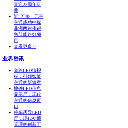
喜迎23周年庆
典
近5万盏！元亨
交通成功中标
非洲西岸佛得
角节能路灯项
目
查看更多 >
业界资讯
道路LED情报
板：引领智能
交通的新篇章
地铁LED信息
显示屏：现代
交通的信息窗
口
停车诱导LED
屏：现代交通
管理的创新工