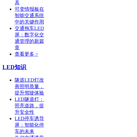
具
可变情报板在
智能交通系统
中的关键作用
交通拖车LED
屏：数字化交
通管理的新篇
章
查看更多 >
LED知识
隧道LED灯改
善照明质量，
提升驾驶体验
LED隧道灯：
照亮道路，提
升安全性
LED停车诱导
屏：智能化停
车的未来