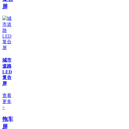
屏
城市
道路
LED
复合
屏
查看
更多
>
拖车
屏