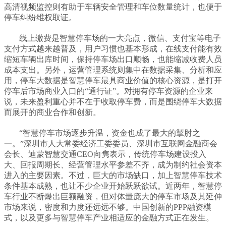
高清视频监控则有助于车辆安全管理和车位数量统计，也便于
停车纠纷维权取证。
线上缴费
是智慧停车场的一大亮点，微信、支付宝等电子
支付方式越来越普及，用户习惯也基本形成，在线支付能有效
缩短车辆出库时间，保持停车场出口顺畅，也能缩减收费人员
成本支出。另外，运营管理系统则集中在数据采集、分析和应
用，停车大数据是智慧停车最具商业价值的核心资源，是打开
停车后市场商业入口的“通行证”。对拥有停车资源的企业来
说，未来盈利重心并不在于收取停车费，而是围绕停车大数据
而展开的商业合作和创新。
“智慧停车市场逐步升温，资金也成了最大的掣肘之
一。”深圳市人大常委经济工委委员、深圳市互联网金融商会
会长、迪蒙
智慧交通
CEO向隽表示，传统停车场建设投入
大、回报周期长、经营管理水平参差不齐，成为制约社会资本
进入的主要因素。不过，巨大的市场缺口，加上智慧停车技术
条件基本成熟，也让不少企业开始跃跃欲试。近两年，智慧停
车行业不断爆出巨额融资，但对体量庞大的停车市场及其延伸
市场来说，密度和力度还远远不够。中国创新的PPP融资模
式，以及更多与智慧停车产业相适应的金融方式正在发生。