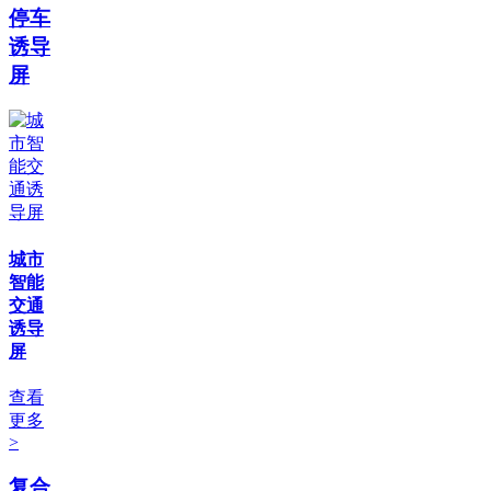
停车
诱导
屏
城市
智能
交通
诱导
屏
查看
更多
>
复合