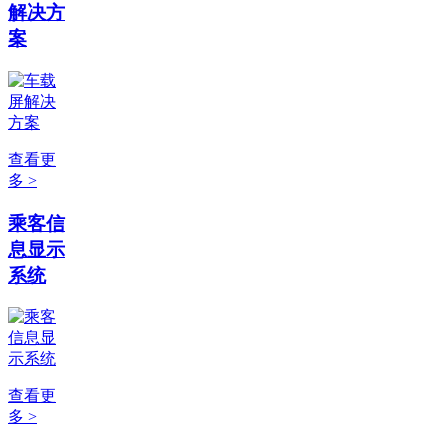
解决方
案
查看更
多 >
乘客信
息显示
系统
查看更
多 >