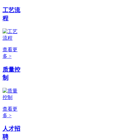
工艺流
程
查看更
多 >
质量控
制
查看更
多 >
人才招
聘