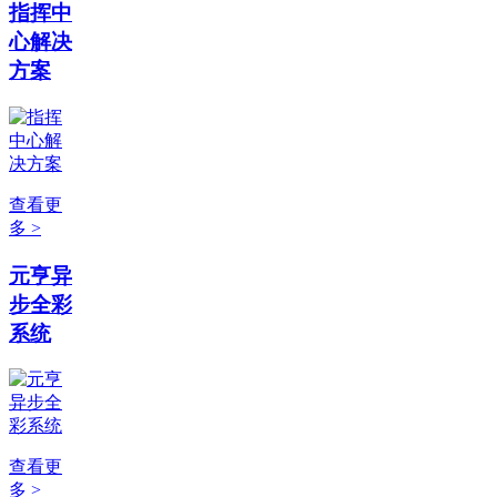
指挥中
心解决
方案
查看更
多 >
元亨异
步全彩
系统
查看更
多 >