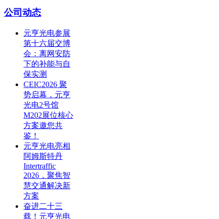
公司动态
元亨光电参展
第十六届交博
会：离网安防
下的补能与自
保实测
CEIC2026 聚
势启幕，元亨
光电2号馆
M202展位核心
方案邀您共
鉴！
元亨光电亮相
阿姆斯特丹
Intertraffic
2026，聚焦智
慧交通解决新
方案
奋进二十三
载！元亨光电