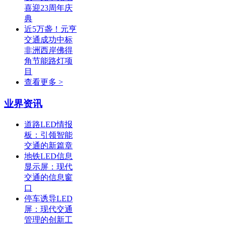
喜迎23周年庆
典
近5万盏！元亨
交通成功中标
非洲西岸佛得
角节能路灯项
目
查看更多 >
业界资讯
道路LED情报
板：引领智能
交通的新篇章
地铁LED信息
显示屏：现代
交通的信息窗
口
停车诱导LED
屏：现代交通
管理的创新工