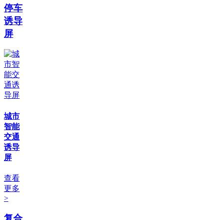
停车
诱导
屏
城市
智能
交通
诱导
屏
查看
更多
>
复合