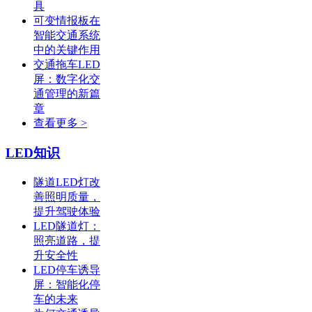
具
可变情报板在
智能交通系统
中的关键作用
交通拖车LED
屏：数字化交
通管理的新篇
章
查看更多 >
LED知识
隧道LED灯改
善照明质量，
提升驾驶体验
LED隧道灯：
照亮道路，提
升安全性
LED停车诱导
屏：智能化停
车的未来