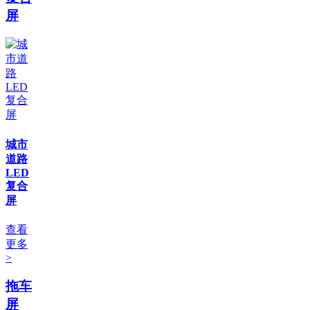
屏
城市
道路
LED
复合
屏
查看
更多
>
拖车
屏