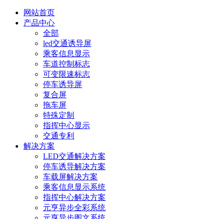
网站首页
产品中心
全部
led交通诱导屏
乘客信息显示
车道控制标志
可变限速标志
停车诱导屏
复合屏
拖车屏
特殊定制
指挥中心显示
交通专利
解决方案
LED交通解决方案
停车诱导解决方案
车载屏解决方案
乘客信息显示系统
指挥中心解决方案
元亨异步全彩系统
元亨异步图文系统