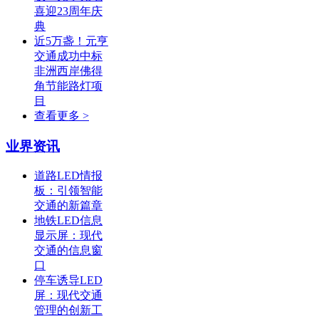
喜迎23周年庆
典
近5万盏！元亨
交通成功中标
非洲西岸佛得
角节能路灯项
目
查看更多 >
业界资讯
道路LED情报
板：引领智能
交通的新篇章
地铁LED信息
显示屏：现代
交通的信息窗
口
停车诱导LED
屏：现代交通
管理的创新工