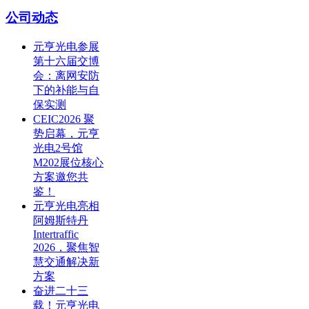
公司动态
元亨光电参展
第十六届交博
会：离网安防
下的补能与自
保实测
CEIC2026 聚
势启幕，元亨
光电2号馆
M202展位核心
方案邀您共
鉴！
元亨光电亮相
阿姆斯特丹
Intertraffic
2026，聚焦智
慧交通解决新
方案
奋进二十三
载！元亨光电