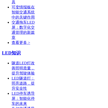
具
可变情报板在
智能交通系统
中的关键作用
交通拖车LED
屏：数字化交
通管理的新篇
章
查看更多 >
LED知识
隧道LED灯改
善照明质量，
提升驾驶体验
LED隧道灯：
照亮道路，提
升安全性
LED停车诱导
屏：智能化停
车的未来