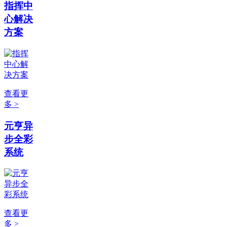
指挥中
心解决
方案
查看更
多 >
元亨异
步全彩
系统
查看更
多 >