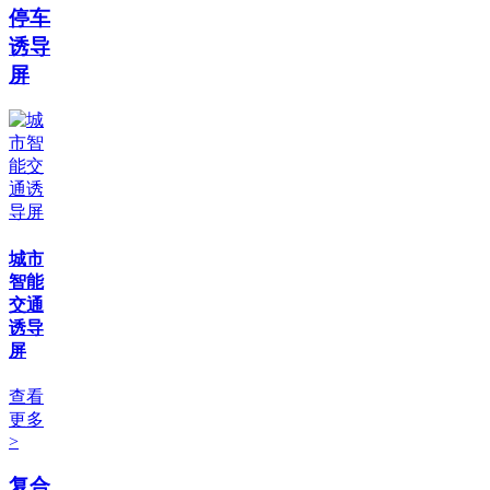
停车
诱导
屏
城市
智能
交通
诱导
屏
查看
更多
>
复合