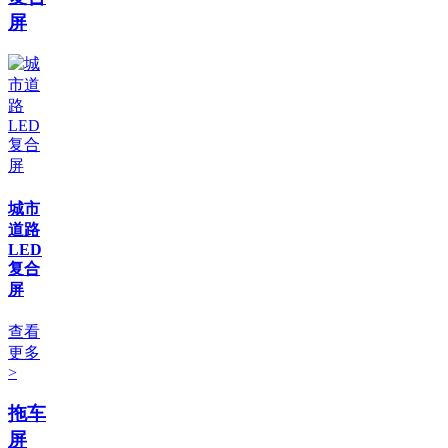
屏
城市
道路
LED
复合
屏
查看
更多
>
拖车
屏