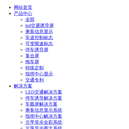
网站首页
产品中心
全部
led交通诱导屏
乘客信息显示
车道控制标志
可变限速标志
停车诱导屏
复合屏
拖车屏
特殊定制
指挥中心显示
交通专利
解决方案
LED交通解决方案
停车诱导解决方案
车载屏解决方案
乘客信息显示系统
指挥中心解决方案
元亨异步全彩系统
元亨异步图文系统