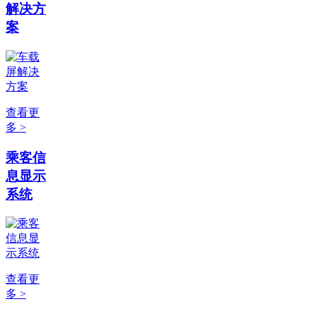
解决方
案
查看更
多 >
乘客信
息显示
系统
查看更
多 >