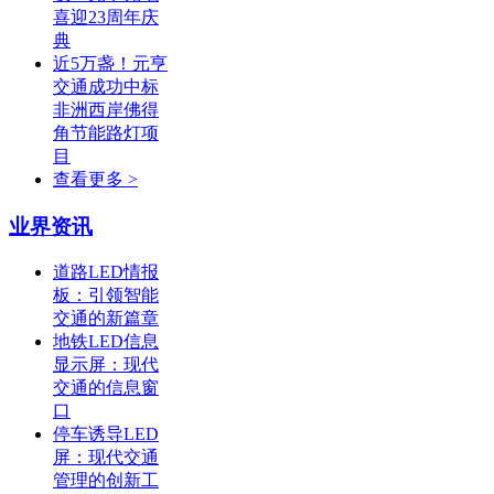
喜迎23周年庆
典
近5万盏！元亨
交通成功中标
非洲西岸佛得
角节能路灯项
目
查看更多 >
业界资讯
道路LED情报
板：引领智能
交通的新篇章
地铁LED信息
显示屏：现代
交通的信息窗
口
停车诱导LED
屏：现代交通
管理的创新工