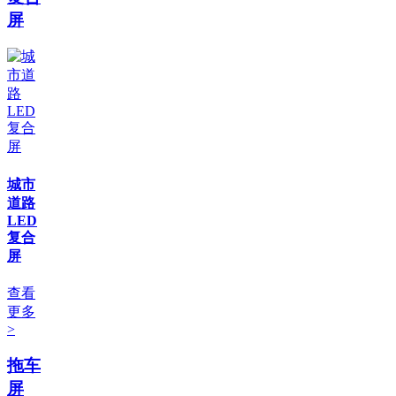
屏
城市
道路
LED
复合
屏
查看
更多
>
拖车
屏