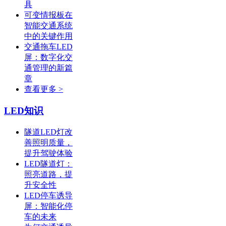
具
可变情报板在
智能交通系统
中的关键作用
交通拖车LED
屏：数字化交
通管理的新篇
章
查看更多 >
LED知识
隧道LED灯改
善照明质量，
提升驾驶体验
LED隧道灯：
照亮道路，提
升安全性
LED停车诱导
屏：智能化停
车的未来