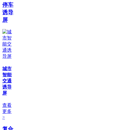
停车
诱导
屏
城市
智能
交通
诱导
屏
查看
更多
>
复合