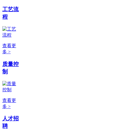
工艺流
程
查看更
多 >
质量控
制
查看更
多 >
人才招
聘