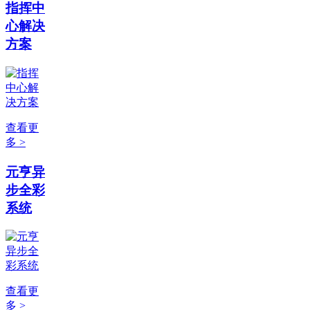
指挥中
心解决
方案
查看更
多 >
元亨异
步全彩
系统
查看更
多 >