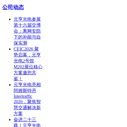
公司动态
元亨光电参展
第十六届交博
会：离网安防
下的补能与自
保实测
CEIC2026 聚
势启幕，元亨
光电2号馆
M202展位核心
方案邀您共
鉴！
元亨光电亮相
阿姆斯特丹
Intertraffic
2026，聚焦智
慧交通解决新
方案
奋进二十三
载！元亨光电