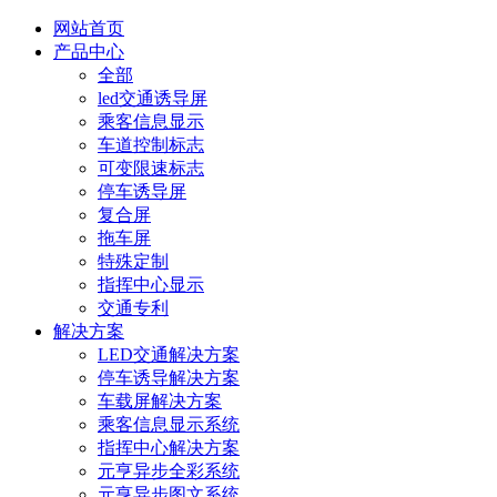
网站首页
产品中心
全部
led交通诱导屏
乘客信息显示
车道控制标志
可变限速标志
停车诱导屏
复合屏
拖车屏
特殊定制
指挥中心显示
交通专利
解决方案
LED交通解决方案
停车诱导解决方案
车载屏解决方案
乘客信息显示系统
指挥中心解决方案
元亨异步全彩系统
元亨异步图文系统