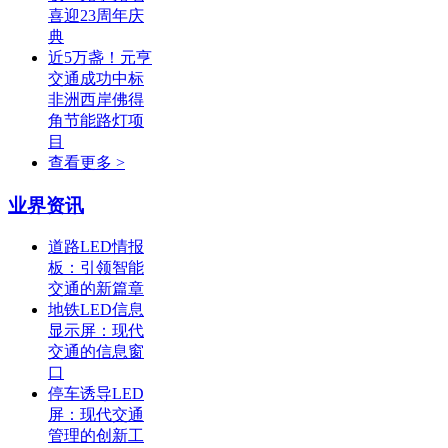
喜迎23周年庆
典
近5万盏！元亨
交通成功中标
非洲西岸佛得
角节能路灯项
目
查看更多 >
业界资讯
道路LED情报
板：引领智能
交通的新篇章
地铁LED信息
显示屏：现代
交通的信息窗
口
停车诱导LED
屏：现代交通
管理的创新工