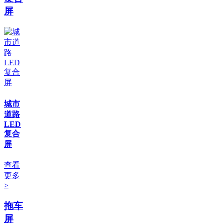
屏
城市
道路
LED
复合
屏
查看
更多
>
拖车
屏