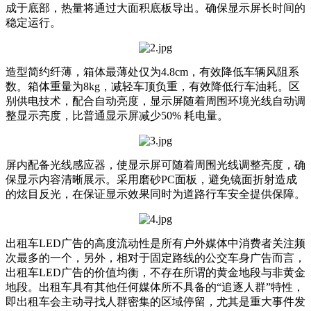
成于底部，热量将通过大面积底板导出。确保显示屏长时间的
稳定运行。
造型简约纤薄，箱体最薄处仅为4.8cm，有效降低车辆风阻系
数。箱体重量为8kg，减轻车顶负重，有效降低行车油耗。区
别供电技术，配合自动亮度，显示屏随着周围环境光线自动调
整显示亮度，比普通显示屏减少50% 耗电量。
屏内配备光线感应器，使显示屏可随着周围光线调整亮度，确
保显示内容清晰展示。采用磨砂PC面板，避免镜面折射造成
的炫目反光，在保证显示效果同时为道路行车安全提供保障。
出租车LED广告的高度流动性是所有户外媒体中消费者关注频
次最多的一个，另外，相对于固定路线的公交车身广告而言，
出租车LED广告的价值均衡，不存在所谓的黄金地段与非黄金
地段。出租车具有其他任何媒体所不具备的“追逐人群”特性，
即出租车会主动寻找人群密集的区域停留，尤其是重大事件发