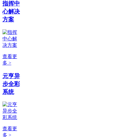
指挥中
心解决
方案
查看更
多 >
元亨异
步全彩
系统
查看更
多 >