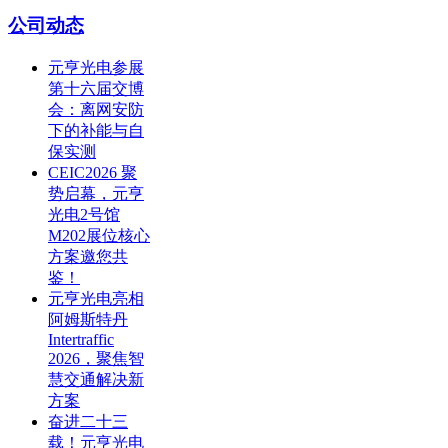
公司动态
元亨光电参展
第十六届交博
会：离网安防
下的补能与自
保实测
CEIC2026 聚
势启幕，元亨
光电2号馆
M202展位核心
方案邀您共
鉴！
元亨光电亮相
阿姆斯特丹
Intertraffic
2026，聚焦智
慧交通解决新
方案
奋进二十三
载！元亨光电