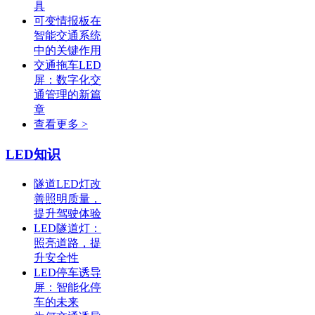
具
可变情报板在
智能交通系统
中的关键作用
交通拖车LED
屏：数字化交
通管理的新篇
章
查看更多 >
LED知识
隧道LED灯改
善照明质量，
提升驾驶体验
LED隧道灯：
照亮道路，提
升安全性
LED停车诱导
屏：智能化停
车的未来