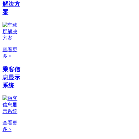
解决方
案
查看更
多 >
乘客信
息显示
系统
查看更
多 >