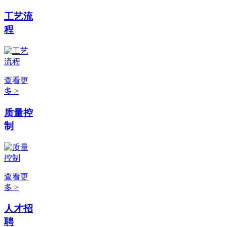
工艺流
程
查看更
多 >
质量控
制
查看更
多 >
人才招
聘