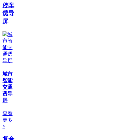
停车
诱导
屏
城市
智能
交通
诱导
屏
查看
更多
>
复合