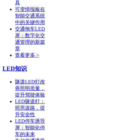
具
可变情报板在
智能交通系统
中的关键作用
交通拖车LED
屏：数字化交
通管理的新篇
章
查看更多 >
LED知识
隧道LED灯改
善照明质量，
提升驾驶体验
LED隧道灯：
照亮道路，提
升安全性
LED停车诱导
屏：智能化停
车的未来