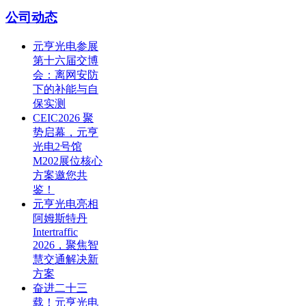
公司动态
元亨光电参展
第十六届交博
会：离网安防
下的补能与自
保实测
CEIC2026 聚
势启幕，元亨
光电2号馆
M202展位核心
方案邀您共
鉴！
元亨光电亮相
阿姆斯特丹
Intertraffic
2026，聚焦智
慧交通解决新
方案
奋进二十三
载！元亨光电