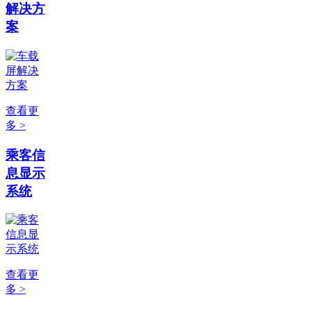
解决方
案
查看更
多 >
乘客信
息显示
系统
查看更
多 >