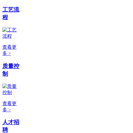
工艺流
程
查看更
多 >
质量控
制
查看更
多 >
人才招
聘