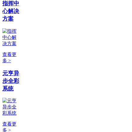
指挥中
心解决
方案
查看更
多 >
元亨异
步全彩
系统
查看更
多 >