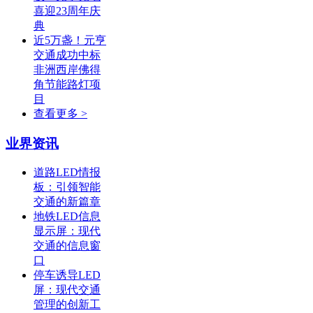
喜迎23周年庆
典
近5万盏！元亨
交通成功中标
非洲西岸佛得
角节能路灯项
目
查看更多 >
业界资讯
道路LED情报
板：引领智能
交通的新篇章
地铁LED信息
显示屏：现代
交通的信息窗
口
停车诱导LED
屏：现代交通
管理的创新工