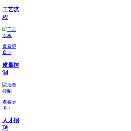
工艺流
程
查看更
多 >
质量控
制
查看更
多 >
人才招
聘