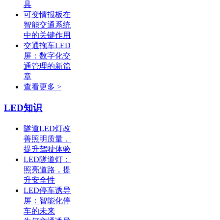
具
可变情报板在
智能交通系统
中的关键作用
交通拖车LED
屏：数字化交
通管理的新篇
章
查看更多 >
LED知识
隧道LED灯改
善照明质量，
提升驾驶体验
LED隧道灯：
照亮道路，提
升安全性
LED停车诱导
屏：智能化停
车的未来