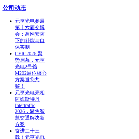
公司动态
元亨光电参展
第十六届交博
会：离网安防
下的补能与自
保实测
CEIC2026 聚
势启幕，元亨
光电2号馆
M202展位核心
方案邀您共
鉴！
元亨光电亮相
阿姆斯特丹
Intertraffic
2026，聚焦智
慧交通解决新
方案
奋进二十三
载！元亨光电