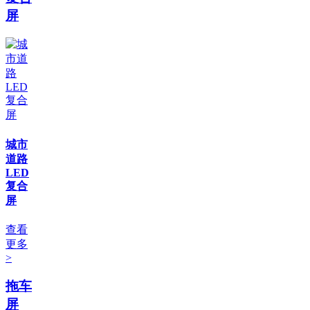
屏
城市
道路
LED
复合
屏
查看
更多
>
拖车
屏