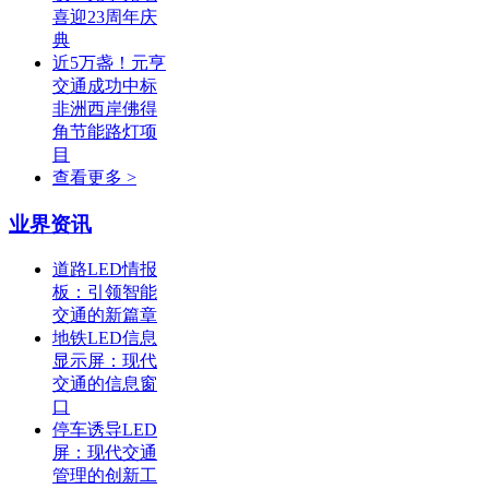
喜迎23周年庆
典
近5万盏！元亨
交通成功中标
非洲西岸佛得
角节能路灯项
目
查看更多 >
业界资讯
道路LED情报
板：引领智能
交通的新篇章
地铁LED信息
显示屏：现代
交通的信息窗
口
停车诱导LED
屏：现代交通
管理的创新工