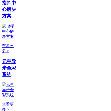
指挥中
心解决
方案
查看更
多 >
元亨异
步全彩
系统
查看更
多 >