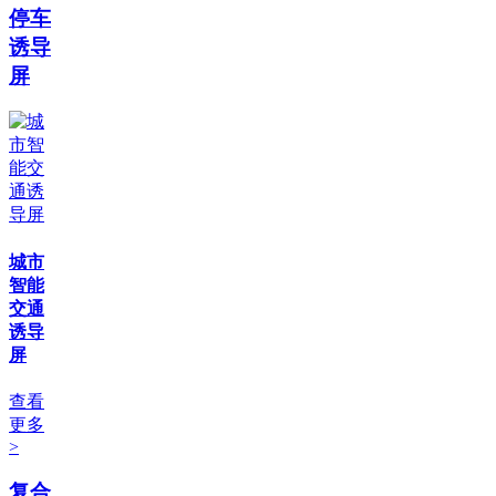
停车
诱导
屏
城市
智能
交通
诱导
屏
查看
更多
>
复合