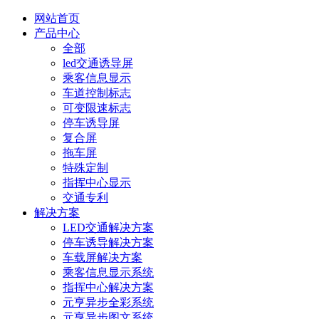
网站首页
产品中心
全部
led交通诱导屏
乘客信息显示
车道控制标志
可变限速标志
停车诱导屏
复合屏
拖车屏
特殊定制
指挥中心显示
交通专利
解决方案
LED交通解决方案
停车诱导解决方案
车载屏解决方案
乘客信息显示系统
指挥中心解决方案
元亨异步全彩系统
元亨异步图文系统