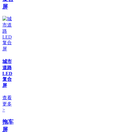
屏
城市
道路
LED
复合
屏
查看
更多
>
拖车
屏