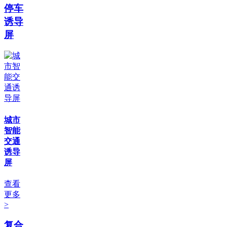
停车
诱导
屏
城市
智能
交通
诱导
屏
查看
更多
>
复合