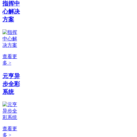
指挥中
心解决
方案
查看更
多 >
元亨异
步全彩
系统
查看更
多 >