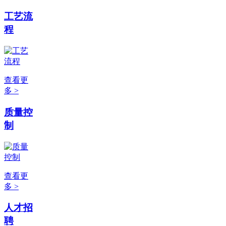
工艺流
程
查看更
多 >
质量控
制
查看更
多 >
人才招
聘