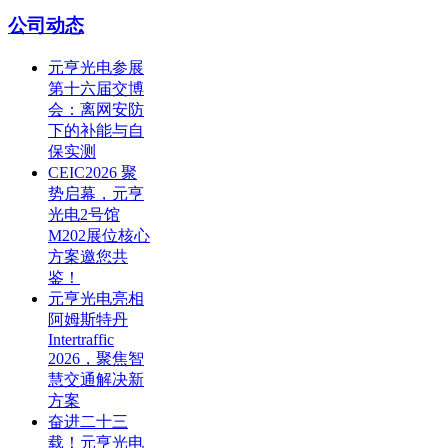
公司动态
元亨光电参展
第十六届交博
会：离网安防
下的补能与自
保实测
CEIC2026 聚
势启幕，元亨
光电2号馆
M202展位核心
方案邀您共
鉴！
元亨光电亮相
阿姆斯特丹
Intertraffic
2026，聚焦智
慧交通解决新
方案
奋进二十三
载！元亨光电