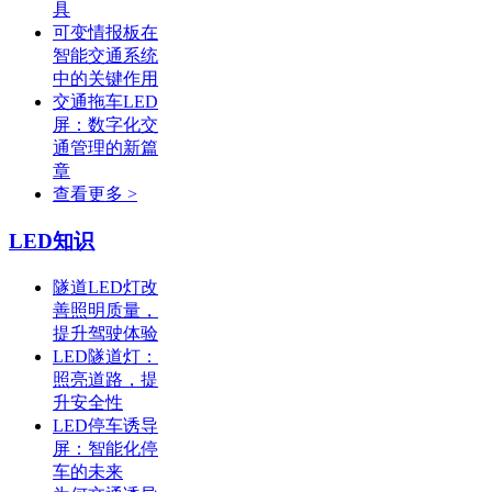
具
可变情报板在
智能交通系统
中的关键作用
交通拖车LED
屏：数字化交
通管理的新篇
章
查看更多 >
LED知识
隧道LED灯改
善照明质量，
提升驾驶体验
LED隧道灯：
照亮道路，提
升安全性
LED停车诱导
屏：智能化停
车的未来