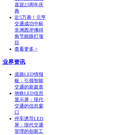
喜迎23周年庆
典
近5万盏！元亨
交通成功中标
非洲西岸佛得
角节能路灯项
目
查看更多 >
业界资讯
道路LED情报
板：引领智能
交通的新篇章
地铁LED信息
显示屏：现代
交通的信息窗
口
停车诱导LED
屏：现代交通
管理的创新工