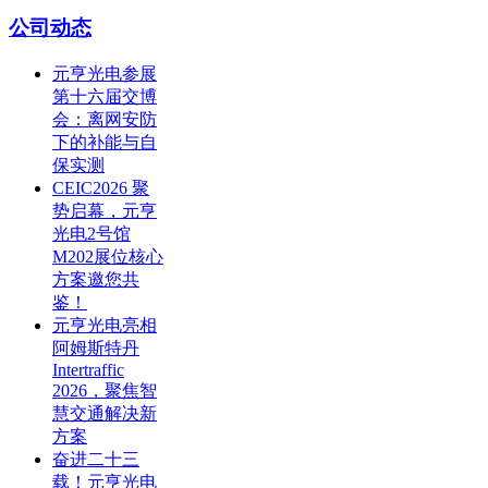
公司动态
元亨光电参展
第十六届交博
会：离网安防
下的补能与自
保实测
CEIC2026 聚
势启幕，元亨
光电2号馆
M202展位核心
方案邀您共
鉴！
元亨光电亮相
阿姆斯特丹
Intertraffic
2026，聚焦智
慧交通解决新
方案
奋进二十三
载！元亨光电