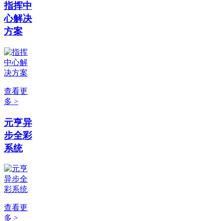
指挥中
心解决
方案
查看更
多 >
元亨异
步全彩
系统
查看更
多 >