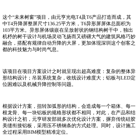
这个“未来树窗”项目，由元亨光电T4及T6产品打造而成，其
中T4升降屏整屏尺寸136.25平方米，T6异形屏屏体总面积为
103平方米。异形屏体镶嵌在呈放射状的钢结构树干中，独出
机杼的树干设计与机场灵动飞扬而又磅礴大气的建筑风格巧妙
融合，搭配有规律自动升降的大屏，更加体现深圳这个创客之
都的科技魅力与时尚气息。
该项目在项目方案设计之时就呈现出超高难度：复杂的整体异
形结构设计；吊装系统复杂，收线设计难度大；铝板与LED定
位困难以及机械升降控制等问题。
根据设计方案，扭转加弧形的结构，会造成每一个箱体、每一
根龙骨、每一块铝板的规格形状都不相同，对此，在产品和结
构设计之初，元亨研发部就多次优化设计方案，摒弃传统硅胶
美缝衔接铝板，采用压不锈钢条的方式处理。同时，设计施工
全过程采用BIM模型精准定位。