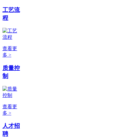
工艺流
程
查看更
多 >
质量控
制
查看更
多 >
人才招
聘