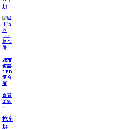
屏
城市
道路
LED
复合
屏
查看
更多
>
拖车
屏