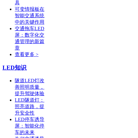
具
可变情报板在
智能交通系统
中的关键作用
交通拖车LED
屏：数字化交
通管理的新篇
章
查看更多 >
LED知识
隧道LED灯改
善照明质量，
提升驾驶体验
LED隧道灯：
照亮道路，提
升安全性
LED停车诱导
屏：智能化停
车的未来