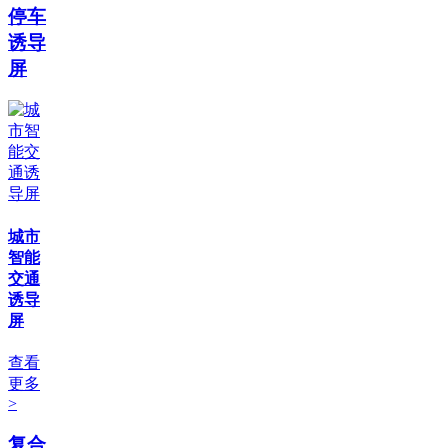
停车
诱导
屏
城市
智能
交通
诱导
屏
查看
更多
>
复合