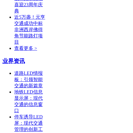
喜迎23周年庆
典
近5万盏！元亨
交通成功中标
非洲西岸佛得
角节能路灯项
目
查看更多 >
业界资讯
道路LED情报
板：引领智能
交通的新篇章
地铁LED信息
显示屏：现代
交通的信息窗
口
停车诱导LED
屏：现代交通
管理的创新工