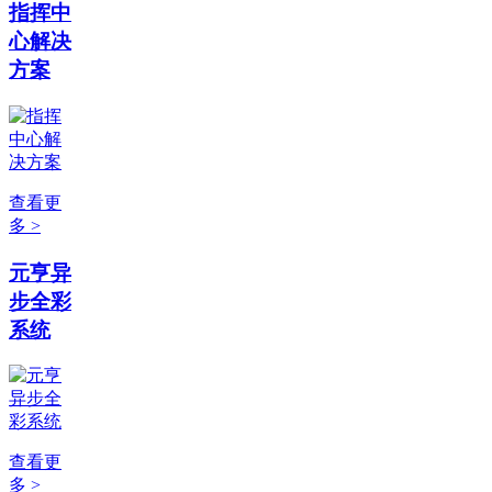
指挥中
心解决
方案
查看更
多 >
元亨异
步全彩
系统
查看更
多 >