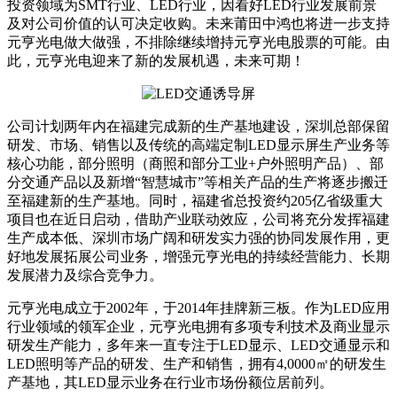
投资领域为SMT行业、LED行业，因看好LED行业发展前景
及对公司价值的认可决定收购。未来莆田中鸿也将进一步支持
元亨光电做大做强，不排除继续增持元亨光电股票的可能。由
此，元亨光电迎来了新的发展机遇，未来可期！
公司计划两年内在福建完成新的生产基地建设，深圳总部保留
研发、市场、销售以及传统的高端定制LED显示屏生产业务等
核心功能，部分照明（商照和部分工业+户外照明产品）、部
分交通产品以及新增“智慧城市”等相关产品的生产将逐步搬迁
至福建新的生产基地。同时，福建省总投资约205亿省级重大
项目也在近日启动，借助产业联动效应，公司将充分发挥福建
生产成本低、深圳市场广阔和研发实力强的协同发展作用，更
好地发展拓展公司业务，增强元亨光电的持续经营能力、长期
发展潜力及综合竞争力。
元亨光电成立于2002年，于2014年挂牌新三板。作为LED应用
行业领域的领军企业，元亨光电拥有多项专利技术及商业显示
研发生产能力，多年来一直专注于LED显示、LED交通显示和
LED照明等产品的研发、生产和销售，拥有4,0000㎡的研发生
产基地，其LED显示业务在行业市场份额位居前列。