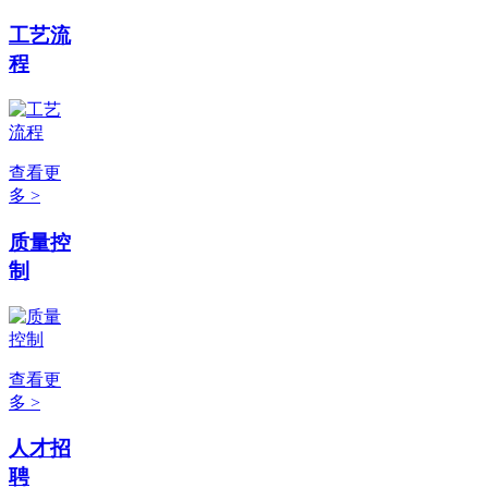
工艺流
程
查看更
多 >
质量控
制
查看更
多 >
人才招
聘