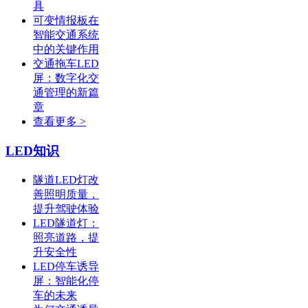
具
可变情报板在
智能交通系统
中的关键作用
交通拖车LED
屏：数字化交
通管理的新篇
章
查看更多 >
LED知识
隧道LED灯改
善照明质量，
提升驾驶体验
LED隧道灯：
照亮道路，提
升安全性
LED停车诱导
屏：智能化停
车的未来