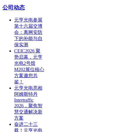
公司动态
元亨光电参展
第十六届交博
会：离网安防
下的补能与自
保实测
CEIC2026 聚
势启幕，元亨
光电2号馆
M202展位核心
方案邀您共
鉴！
元亨光电亮相
阿姆斯特丹
Intertraffic
2026，聚焦智
慧交通解决新
方案
奋进二十三
载！元亨光电