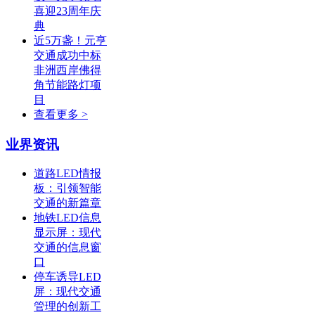
喜迎23周年庆
典
近5万盏！元亨
交通成功中标
非洲西岸佛得
角节能路灯项
目
查看更多 >
业界资讯
道路LED情报
板：引领智能
交通的新篇章
地铁LED信息
显示屏：现代
交通的信息窗
口
停车诱导LED
屏：现代交通
管理的创新工