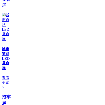
屏
城市
道路
LED
复合
屏
查看
更多
>
拖车
屏