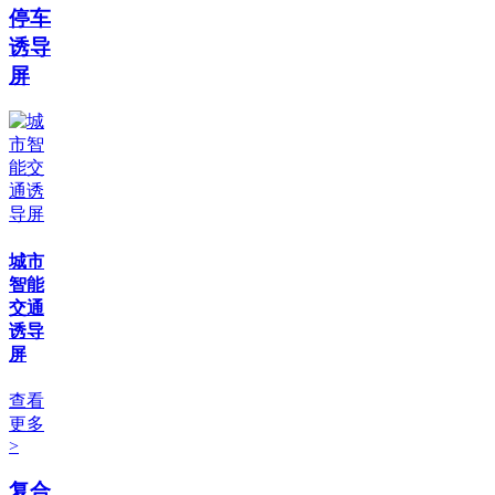
停车
诱导
屏
城市
智能
交通
诱导
屏
查看
更多
>
复合