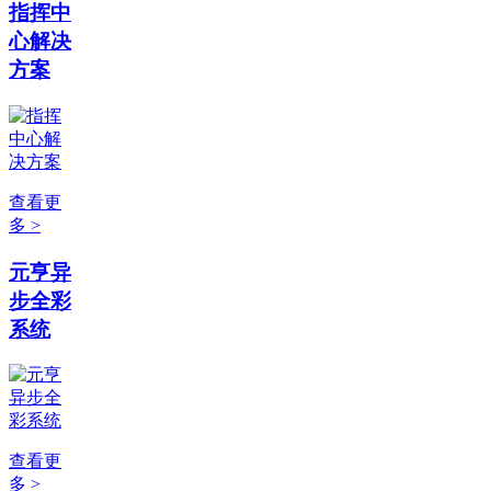
指挥中
心解决
方案
查看更
多 >
元亨异
步全彩
系统
查看更
多 >