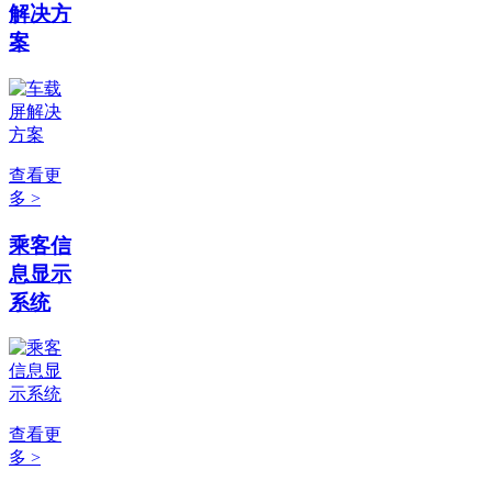
解决方
案
查看更
多 >
乘客信
息显示
系统
查看更
多 >