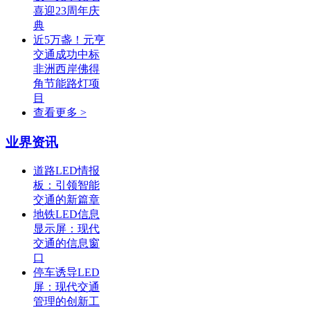
喜迎23周年庆
典
近5万盏！元亨
交通成功中标
非洲西岸佛得
角节能路灯项
目
查看更多 >
业界资讯
道路LED情报
板：引领智能
交通的新篇章
地铁LED信息
显示屏：现代
交通的信息窗
口
停车诱导LED
屏：现代交通
管理的创新工