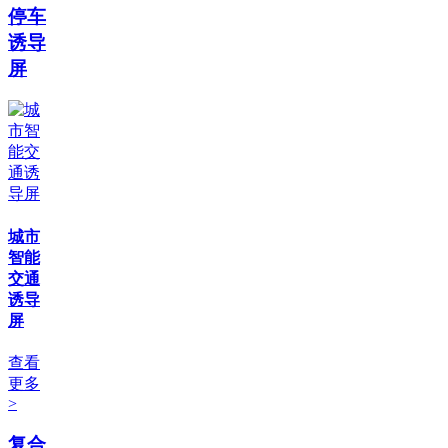
停车
诱导
屏
城市
智能
交通
诱导
屏
查看
更多
>
复合