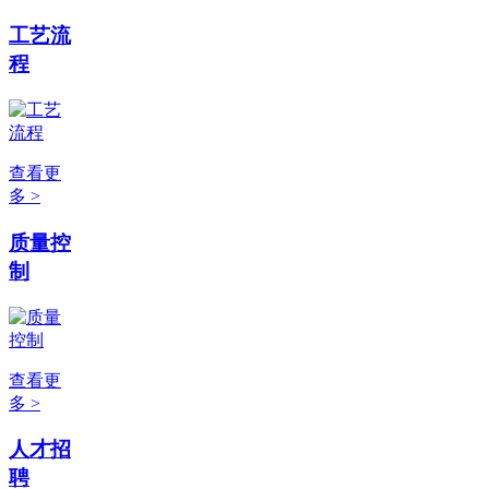
工艺流
程
查看更
多 >
质量控
制
查看更
多 >
人才招
聘