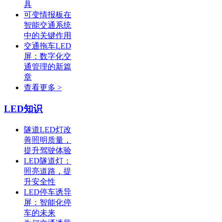
具
可变情报板在
智能交通系统
中的关键作用
交通拖车LED
屏：数字化交
通管理的新篇
章
查看更多 >
LED知识
隧道LED灯改
善照明质量，
提升驾驶体验
LED隧道灯：
照亮道路，提
升安全性
LED停车诱导
屏：智能化停
车的未来