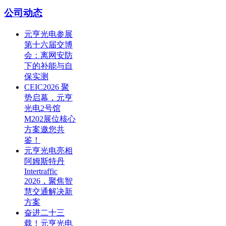
公司动态
元亨光电参展
第十六届交博
会：离网安防
下的补能与自
保实测
CEIC2026 聚
势启幕，元亨
光电2号馆
M202展位核心
方案邀您共
鉴！
元亨光电亮相
阿姆斯特丹
Intertraffic
2026，聚焦智
慧交通解决新
方案
奋进二十三
载！元亨光电