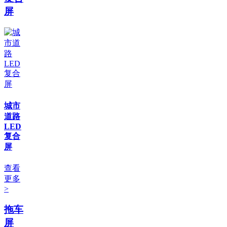
屏
城市
道路
LED
复合
屏
查看
更多
>
拖车
屏