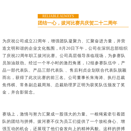
RELIABLE ALWAYS
团结一心，拔河比赛共庆贺二十二周年
为庆祝公司成立22周年，增强团队凝聚力、汇聚奋进力量，并营
造文明和谐的企业文化氛围，8月20日下午，公司在深圳总部组织
了庆祝22周年职工拔河比赛。公司高层领导亲临现场，为参赛队
员加油鼓劲。经过一个半小时的激烈角逐，12组参赛队伍中，产
品一部代表队、产品三部代表队 、售后利贞企划联合代表队脱颖
而出，获得了此次比赛的前三名。公司董事长朱海涛、执行总裁
焦伟棋、常务副总裁周旭、总裁助理罗正明为获奖队伍颁发了奖
金，并合影留念。
赛场上，激情与努力汇聚成一股强大的力量。一根绳索牵引着团
队的团结与拼搏。拔河赛不仅为员工们提供了一个放松身心、增
强互动的机会，还展现了他们奋发向上的精神风貌。这样的拼搏