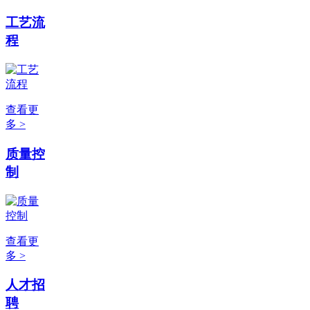
工艺流
程
查看更
多 >
质量控
制
查看更
多 >
人才招
聘