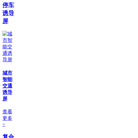
停车
诱导
屏
城市
智能
交通
诱导
屏
查看
更多
>
复合