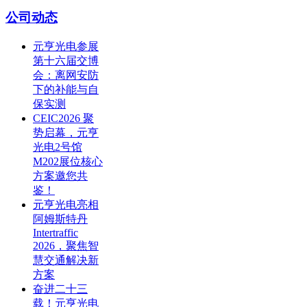
公司动态
元亨光电参展
第十六届交博
会：离网安防
下的补能与自
保实测
CEIC2026 聚
势启幕，元亨
光电2号馆
M202展位核心
方案邀您共
鉴！
元亨光电亮相
阿姆斯特丹
Intertraffic
2026，聚焦智
慧交通解决新
方案
奋进二十三
载！元亨光电