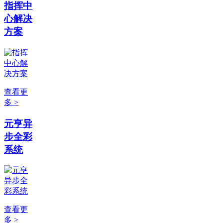
指挥中
心解决
方案
查看更
多 >
元亨异
步全彩
系统
查看更
多 >