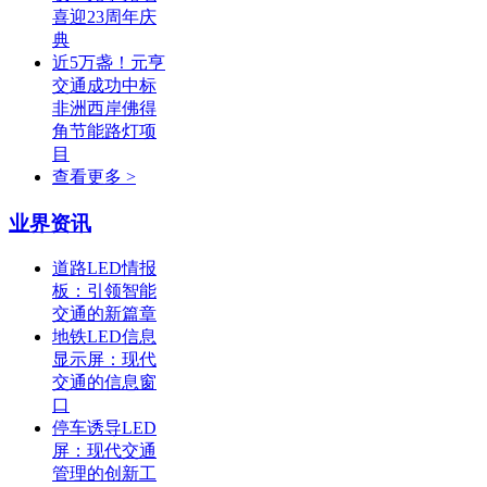
喜迎23周年庆
典
近5万盏！元亨
交通成功中标
非洲西岸佛得
角节能路灯项
目
查看更多 >
业界资讯
道路LED情报
板：引领智能
交通的新篇章
地铁LED信息
显示屏：现代
交通的信息窗
口
停车诱导LED
屏：现代交通
管理的创新工