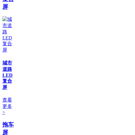
屏
城市
道路
LED
复合
屏
查看
更多
>
拖车
屏