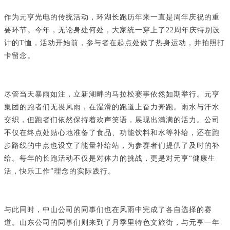
作为元亨光电的传统活动，环湖长跑历年来一直是周年庆祝的重
要环节。今年，无论身处何处，大家统一穿上了22周年庆特别设
计的T恤，活动开始前，参与者在起点处做了热身运动，并拍照打
卡留念。
尽管当天暴雨如注，立新湖畔的马拉松赛事依然如期举行。元亨
集团的跑者们无畏风雨，在湿滑的跑道上奋力奔跑。雨水与汗水
交织，但跑者们依然保持着欢声笑语，展现出满满的活力。公司
不仅在终点处贴心地准备了食品、功能饮料和水等补给，还在跑
步路线的中点也设立了能量补给站，为参赛者们提供了及时的补
给。每年的长跑活动不仅是对体力的挑战，更是对元亨“健康生
活，快乐工作”理念的实际践行。
与此同时，中山公司的同事们也在风雨中完成了各自选择的赛
道。山东公司的同事们则来到了月季里特色文旅街，与元亨一年