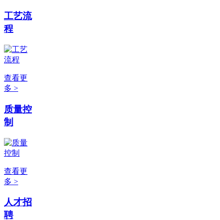
工艺流
程
查看更
多 >
质量控
制
查看更
多 >
人才招
聘