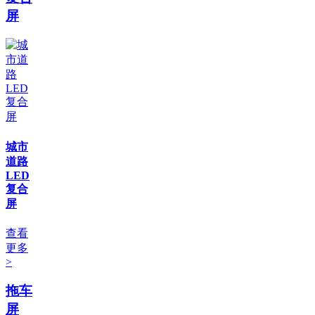
屏
城市
道路
LED
复合
屏
查看
更多
>
拖车
屏