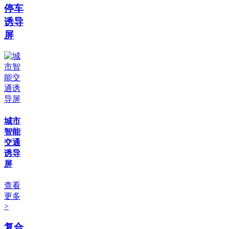
停车
诱导
屏
城市
智能
交通
诱导
屏
查看
更多
>
复合