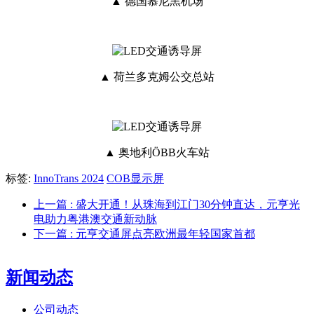
▲ 德国慕尼黑机场
▲ 荷兰多克姆公交总站
▲ 奥地利ÖBB火车站
标签:
InnoTrans 2024
COB显示屏
上一篇
: 盛大开通！从珠海到江门30分钟直达，元亨光
电助力粤港澳交通新动脉
下一篇
: 元亨交通屏点亮欧洲最年轻国家首都
新闻动态
公司动态