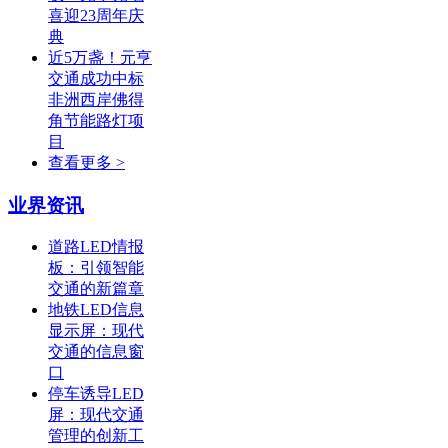
喜迎23周年庆
典
近5万盏！元亨
交通成功中标
非洲西岸佛得
角节能路灯项
目
查看更多 >
业界资讯
道路LED情报
板：引领智能
交通的新篇章
地铁LED信息
显示屏：现代
交通的信息窗
口
停车诱导LED
屏：现代交通
管理的创新工