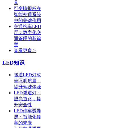
具
可变情报板在
智能交通系统
中的关键作用
交通拖车LED
屏：数字化交
通管理的新篇
章
查看更多 >
LED知识
隧道LED灯改
善照明质量，
提升驾驶体验
LED隧道灯：
照亮道路，提
升安全性
LED停车诱导
屏：智能化停
车的未来