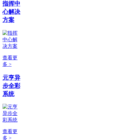
指挥中
心解决
方案
查看更
多 >
元亨异
步全彩
系统
查看更
多 >