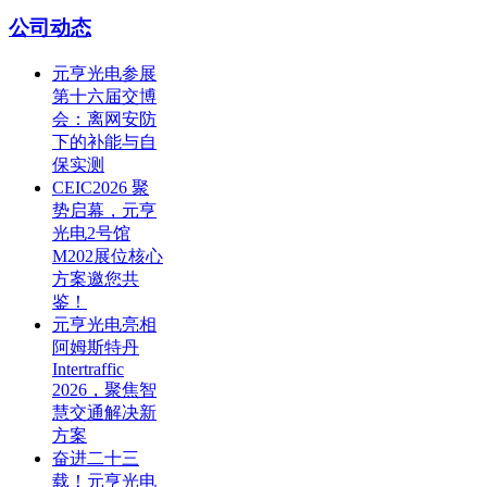
公司动态
元亨光电参展
第十六届交博
会：离网安防
下的补能与自
保实测
CEIC2026 聚
势启幕，元亨
光电2号馆
M202展位核心
方案邀您共
鉴！
元亨光电亮相
阿姆斯特丹
Intertraffic
2026，聚焦智
慧交通解决新
方案
奋进二十三
载！元亨光电