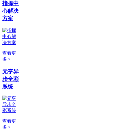
指挥中
心解决
方案
查看更
多 >
元亨异
步全彩
系统
查看更
多 >