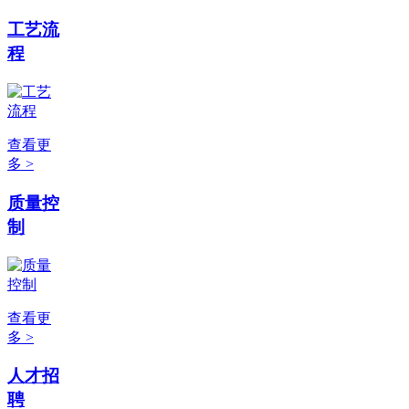
工艺流
程
查看更
多 >
质量控
制
查看更
多 >
人才招
聘