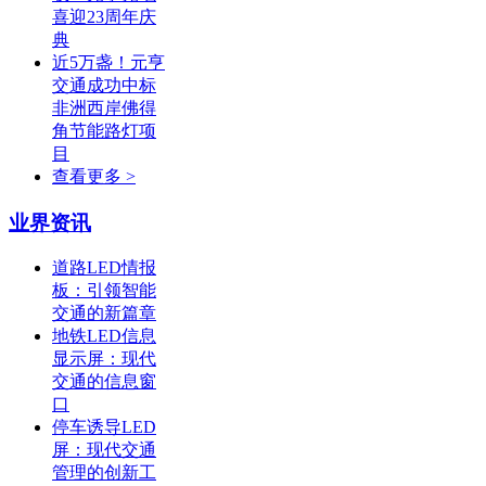
喜迎23周年庆
典
近5万盏！元亨
交通成功中标
非洲西岸佛得
角节能路灯项
目
查看更多 >
业界资讯
道路LED情报
板：引领智能
交通的新篇章
地铁LED信息
显示屏：现代
交通的信息窗
口
停车诱导LED
屏：现代交通
管理的创新工