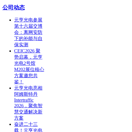
公司动态
元亨光电参展
第十六届交博
会：离网安防
下的补能与自
保实测
CEIC2026 聚
势启幕，元亨
光电2号馆
M202展位核心
方案邀您共
鉴！
元亨光电亮相
阿姆斯特丹
Intertraffic
2026，聚焦智
慧交通解决新
方案
奋进二十三
载！元亨光电