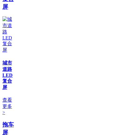
屏
城市
道路
LED
复合
屏
查看
更多
>
拖车
屏