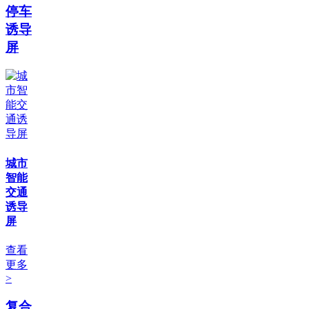
停车
诱导
屏
城市
智能
交通
诱导
屏
查看
更多
>
复合