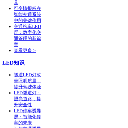
具
可变情报板在
智能交通系统
中的关键作用
交通拖车LED
屏：数字化交
通管理的新篇
章
查看更多 >
LED知识
隧道LED灯改
善照明质量，
提升驾驶体验
LED隧道灯：
照亮道路，提
升安全性
LED停车诱导
屏：智能化停
车的未来