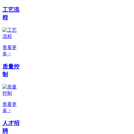
工艺流
程
查看更
多 >
质量控
制
查看更
多 >
人才招
聘