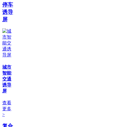
停车
诱导
屏
城市
智能
交通
诱导
屏
查看
更多
>
复合