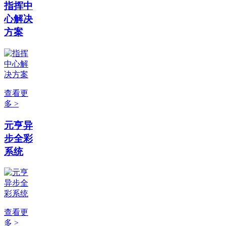
指挥中
心解决
方案
查看更
多 >
元亨异
步全彩
系统
查看更
多 >