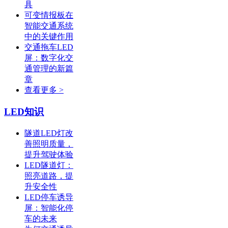
具
可变情报板在
智能交通系统
中的关键作用
交通拖车LED
屏：数字化交
通管理的新篇
章
查看更多 >
LED知识
隧道LED灯改
善照明质量，
提升驾驶体验
LED隧道灯：
照亮道路，提
升安全性
LED停车诱导
屏：智能化停
车的未来