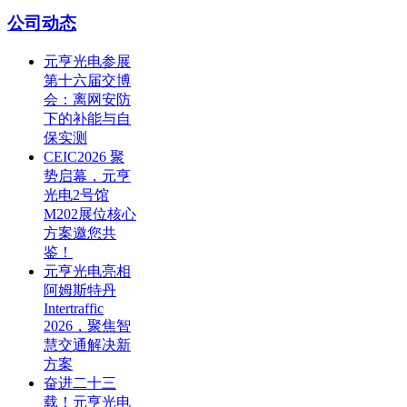
公司动态
元亨光电参展
第十六届交博
会：离网安防
下的补能与自
保实测
CEIC2026 聚
势启幕，元亨
光电2号馆
M202展位核心
方案邀您共
鉴！
元亨光电亮相
阿姆斯特丹
Intertraffic
2026，聚焦智
慧交通解决新
方案
奋进二十三
载！元亨光电