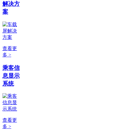
解决方
案
查看更
多 >
乘客信
息显示
系统
查看更
多 >