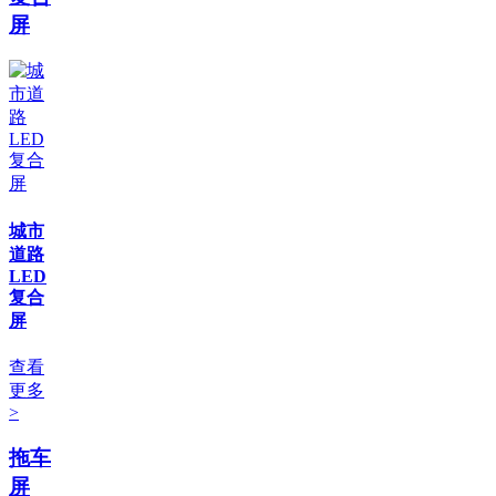
屏
城市
道路
LED
复合
屏
查看
更多
>
拖车
屏