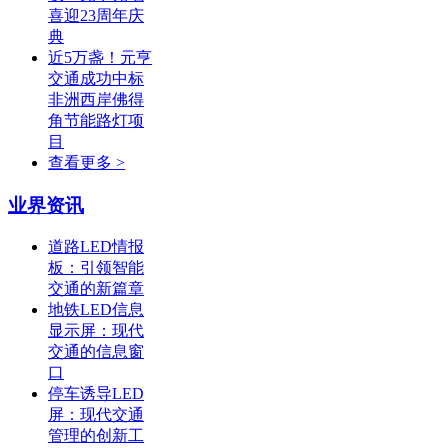
喜迎23周年庆
典
近5万盏！元亨
交通成功中标
非洲西岸佛得
角节能路灯项
目
查看更多 >
业界资讯
道路LED情报
板：引领智能
交通的新篇章
地铁LED信息
显示屏：现代
交通的信息窗
口
停车诱导LED
屏：现代交通
管理的创新工