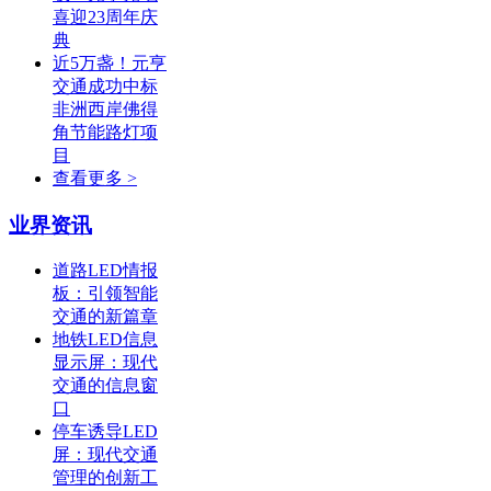
喜迎23周年庆
典
近5万盏！元亨
交通成功中标
非洲西岸佛得
角节能路灯项
目
查看更多 >
业界资讯
道路LED情报
板：引领智能
交通的新篇章
地铁LED信息
显示屏：现代
交通的信息窗
口
停车诱导LED
屏：现代交通
管理的创新工