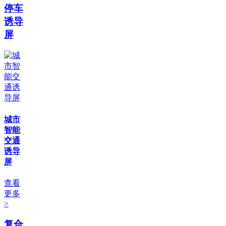
停车
诱导
屏
城市
智能
交通
诱导
屏
查看
更多
>
复合