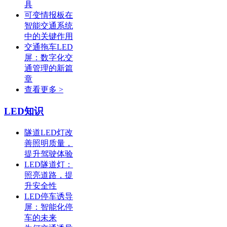
具
可变情报板在
智能交通系统
中的关键作用
交通拖车LED
屏：数字化交
通管理的新篇
章
查看更多 >
LED知识
隧道LED灯改
善照明质量，
提升驾驶体验
LED隧道灯：
照亮道路，提
升安全性
LED停车诱导
屏：智能化停
车的未来