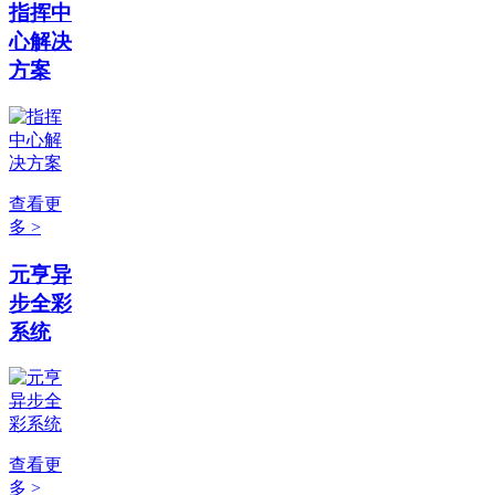
指挥中
心解决
方案
查看更
多 >
元亨异
步全彩
系统
查看更
多 >