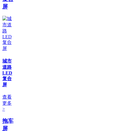
屏
城市
道路
LED
复合
屏
查看
更多
>
拖车
屏