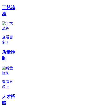
工艺流
程
查看更
多 >
质量控
制
查看更
多 >
人才招
聘