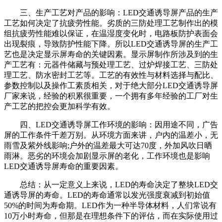
三、生产工艺对产品的影响：LED交通诱导屏产品的生产
工艺如何决定了抗疲劳性能。劣质的三防处理工艺制作出的模
组抗疲劳性能难以保证，在温湿度变化时，电路板防护表面会
出现裂痕，导致防护性能下降。所以LED交通诱导屏的生产工
艺也是决定显示屏寿命的关键因素。显示屏制作所涉及到的生
产工艺有：元器件储藏与预处理工艺、过炉焊接工艺、三防处
理工艺、防水密封工艺等。工艺的有效性与材料选择与配比、
参数控制以及操作工素质相关，对于绝大部分LED交通诱导屏
厂家来说，经验的积累很重要，一个拥有多年经验的工厂对生
产工艺的把控会更加科学有效。
四、LED交通诱导屏工作环境的影响：因用途不同，广告
屏的工作条件千差万别。从环境方面来讲，户内的温差小，无
雨雪及紫外线影响;户外的温差最大可达70度，外加风吹日晒
雨淋。恶劣的环境会加剧显示屏的老化，工作环境也是影响
LED交通诱导屏寿命的重要因素。
总结：从一定意义上来说，LED的寿命决定了整块LED交
通诱导屏的寿命。LED的寿命通常以发光强度衰减到初始值
50%的时间为寿命期。LED作为一种半导体材料，人们常说有
10万小时寿命，但那是在理想条件下的评估，而在实际使用过