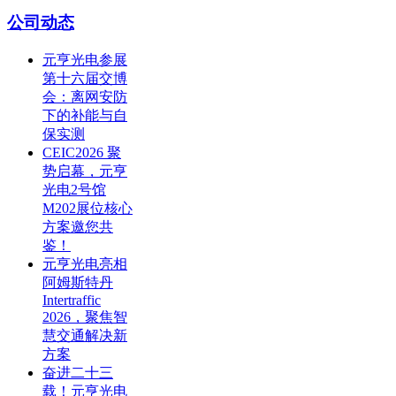
公司动态
元亨光电参展
第十六届交博
会：离网安防
下的补能与自
保实测
CEIC2026 聚
势启幕，元亨
光电2号馆
M202展位核心
方案邀您共
鉴！
元亨光电亮相
阿姆斯特丹
Intertraffic
2026，聚焦智
慧交通解决新
方案
奋进二十三
载！元亨光电